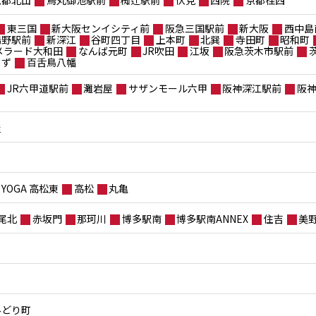
京都北山
烏丸御池駅前
椥辻駅前
伏見
西院
京都桂西
東三国
新大阪センイシティ前
阪急三国駅前
新大阪
西中島
鴫野駅前
新深江
谷町四丁目
上本町
北巽
寺田町
昭和町
メラード大和田
なんば元町
JR吹田
江坂
阪急茨木市駅前
もず
百舌鳥八幡
JR六甲道駅前
灘岩屋
サザンモール六甲
阪神深江駅前
阪
屋
YOGA 高松東
高松
丸亀
尾北
赤坂門
那珂川
博多駅南
博多駅南ANNEX
住吉
美
みどり町