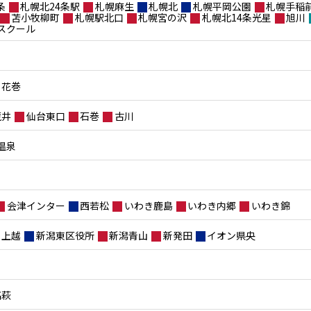
条
札幌北24条駅
札幌麻生
札幌北
札幌平岡公園
札幌手稲
苫小牧柳町
札幌駅北口
札幌宮の沢
札幌北14条光星
旭川
スクール
花巻
荒井
仙台東口
石巻
古川
温泉
会津インター
西若松
いわき鹿島
いわき内郷
いわき錦
上越
新潟東区役所
新潟青山
新発田
イオン県央
高萩