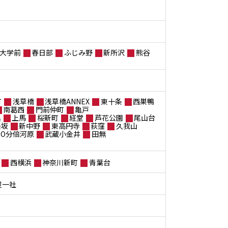
大学前
春日部
ふじみ野
新所沢
熊谷
町
浅草橋
浅草橋ANNEX
東十条
西巣鴨
南葛西
門前仲町
亀戸
黒
上馬
桜新町
経堂
芦花公園
尾山台
楽坂
新中野
東高円寺
荻窪
久我山
ANO分倍河原
武蔵小金井
田無
西横浜
神奈川新町
青葉台
屋一社