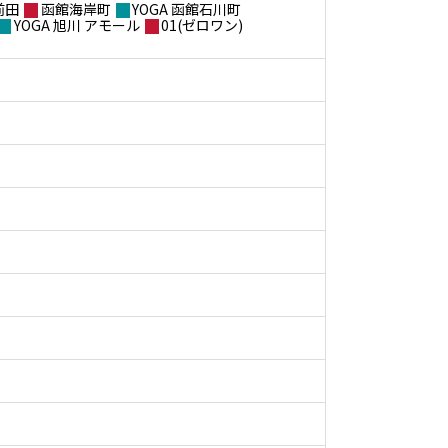
前田
函館海岸町
YOGA 函館石川町
YOGA 旭川 アモール
01(ゼロワン)