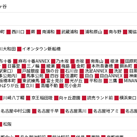
ヶ谷
仲町
西川口
蕨
南浦和
武蔵浦和
浦和原山
南与野
獨協
川大和田
イオンタウン新船橋
布十番
麻布十番ANNEX
乃木坂
赤坂
南青山
根津
田原
台
日暮里
三ノ輪
綾瀬
梅島
金町
本所吾妻橋
錦糸町
駅東口）
戸越銀座
旗の台
石川台
洗足ANNEX
洗足
目
事公苑内）
馬事公苑
四谷
信濃町
目白
目白ANNEX
神
板橋本町
東武練馬
富士見台
光が丘
平和台
三鷹
MIN
ポひばりが丘
立川
高幡不動
花小金井
川崎八丁畷
京王稲田堤
向ヶ丘遊園
読売ランド前
横浜東口
名古屋中村公園
名古屋千早
名古屋黒川
名古屋地アミ
名古
松阪