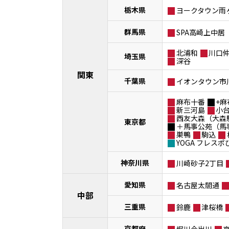
栃木県
ヨークタウン雨
群馬県
SPA高崎上中居
北浦和
川口
埼玉県
深谷
関東
千葉県
イオンタウン市
麻布十番
+麻
新三河島
小
西友大森（大森
東京都
＋馬事公苑（馬
巣鴨
駒込
YOGA フレス
神奈川県
川崎砂子2丁目
愛知県
名古屋太閤通
中部
三重県
鈴鹿
津桜橋
京都府