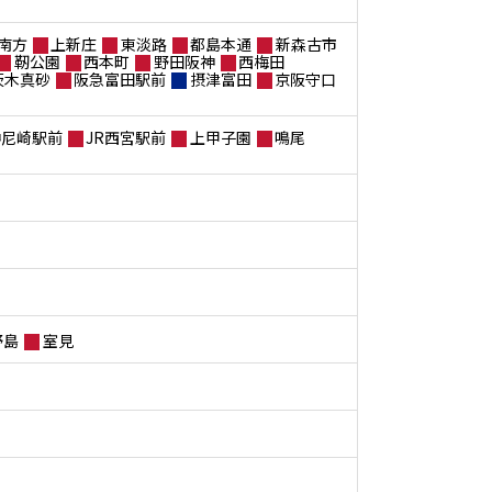
南方
上新庄
東淡路
都島本通
新森古市
靭公園
西本町
野田阪神
西梅田
茨木真砂
阪急富田駅前
摂津富田
京阪守口
神尼崎駅前
JR西宮駅前
上甲子園
鳴尾
野島
室見