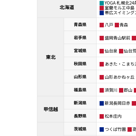
YOGA 札幌北24
北海道
室蘭モルエ中島
帯広スイミング
青森県
八戸
青森
岩手県
盛岡青山駅前
宮城県
仙台泉
仙台
東北
秋田県
あきた・こまち
山形県
山形あかねヶ丘
福島県
須賀川
郡山
新潟県
新潟長岡日赤
甲信越
長野県
松本庄内
茨城県
つくば竹園