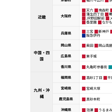
堀川今出川
天六
南森町
蒲生四丁目
大阪府
近畿
JR野田駅前
香里園
なか
三宮
新神戸
兵庫県
阪急伊丹
岡山県
奥田
岡山高
中国・四
広島県
東手城
国
香川県
丸亀町参番街
福岡県
高砂1丁目
平
宮崎県
宮崎大塚
九州・沖
縄
鹿児島県
真砂本町
沖縄県
泡瀬
うるま