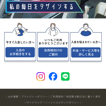
キャンペーン
料金のご案内
JOYFIT24
JOYFIT YOGA
アクセス
店舗情報・サービス
JOYFIT+
店舗を探す
見学・体験
スタジオプログラム情報
入会方法
よくあるご質問
店舗へのお問い合わせ
会社概要
プライバシーポリシー
ご利用規約
特定商法取引法に基づく表示
サイトマップ
ソーシャルメディアポリシー