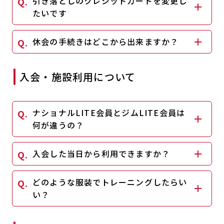
引き落としのクレジットカードを変更し
キャンペーン
料金のご案内
たいです
JOYFIT24
JOYFIT YOGA
アクセス
店舗情報・サービス
休会の手続きはどこから出来ますか？
JOYFIT+
店舗を探す
見学・体験
スタジオプログラム情報
入会・施設利用について
入会方法
よくあるご質問
ナショナルLITE会員とジムLITE会員は
店舗へのお問い合わせ
何が違うの？
入会した当日から利用できますか？
どのような服装でトレーニングしたらい
い？