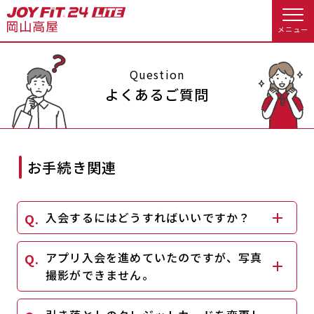
メニュー
店舗トップ
Question
よくあるご質問
会員様向けのご案内
会員の方へトップ
お手続き関連
入会のお手続きをする
会員様へのお知らせ
スタジオプログラム情報
入会するにはどうすればいいですか？
入会するトップ
休会お手続き
オプション料金
料金・サービス等詳しく見る
アプリ入会を進めていたのですが、写真
Appで入会手続き
アクセス
店舗情報・サービス
撮影ができません。
入会を悩まれている方へトップ
よくあるご質問
店舗へのお問い合わせ
JOYFIT総合トップ
JOYFIT