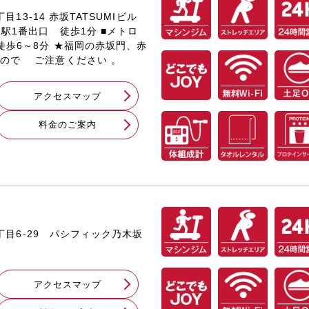
目13-14 赤坂TATSUMIビル
坂駅1番出口 徒歩1分 ■メトロ
徒歩6～8分 ★福岡の赤坂門、赤
ので ご注意ください 。
アクセスマップ
料⾦のご案内
9丁目6-29 パシフィック乃木坂
アクセスマップ