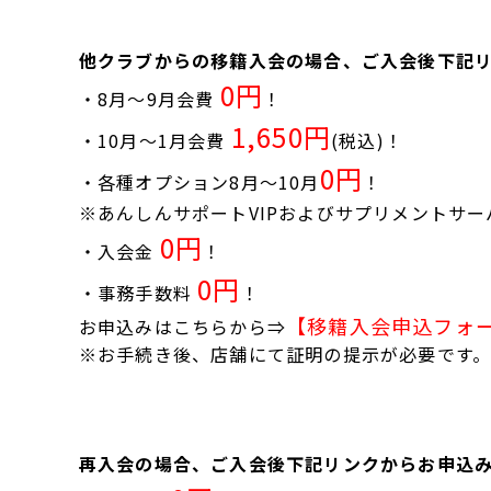
他クラブからの移籍入会の場合、ご入会後下記
0円
・8月～9月会費
！
1,650円
・10月～1月会費
(税込)！
0円
・各種オプション8月～10月
！
※あんしんサポートVIPおよびサプリメントサー
0円
・入会金
！
0円
・事務手数料
！
【移籍入会申込フォ
お申込みはこちらから⇒
※お手続き後、店舗にて証明の提示が必要です
再入会の場合、ご入会後下記リンクからお申込