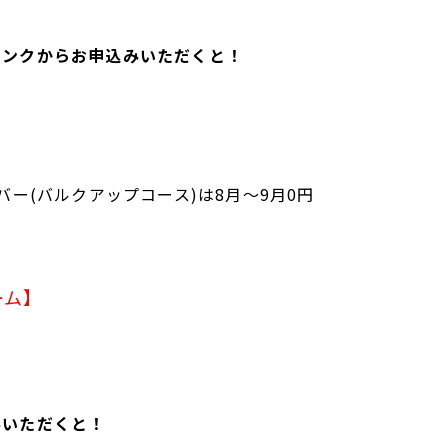
リンクからお申込みいただくと！
バー(バルクアップコース)は8月～9月0円
ーム】
。
みいただくと！