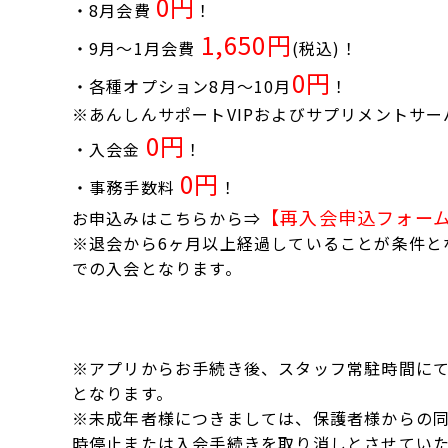
0円
・8月会費
！
1,650円
・9月～1月会費
(税込)！
0円
・各種オプション8月～10月
！
※あんしんサポートVIPおよびサプリメントサー
0円
・入会金
！
0円
・事務手数料
！
【再入会申込フォー
お申込みはこちらから⇒
※退会から6ヶ月以上経過していることが条件と
での入会となります。
※アプリからお手続き後、スタッフ常駐時間に
となります。
※未成年者様につきましては、保護者様からの
時停止または入会手続きを取り消しとさせてい