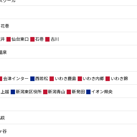
スクール
花巻
荒井
仙台東口
石巻
古川
温泉
会津インター
西若松
いわき鹿島
いわき内郷
いわき錦
上越
新潟東区役所
新潟青山
新発田
イオン県央
高萩
ヶ谷