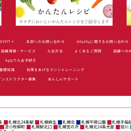
OYFIT＋
本部へのお問い合わせ
Vitalityに関するお問い合わせ
店舗情報・サービス
入会方法
よくあるご質問
店舗への
Appで入会手続き
基礎知識
効果をあげるマシントレーニング
インストラクター募集
あんしんサポート
条
札幌北24条駅
札幌麻生
札幌北
札幌平岡公園
札幌手稲
苫小牧柳町
札幌駅北口
札幌宮の沢
札幌北14条光星
旭川