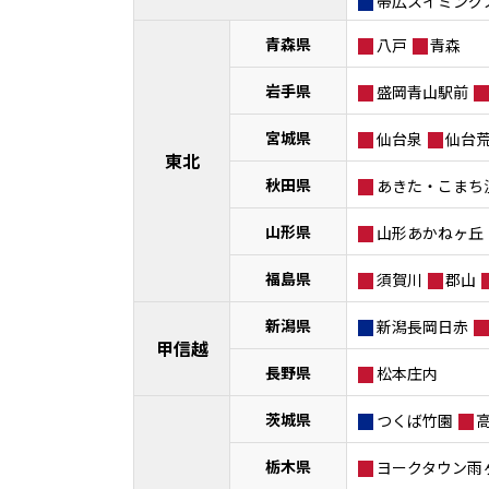
帯広スイミング
青森県
八戸
青森
岩手県
盛岡青山駅前
宮城県
仙台泉
仙台
東北
秋田県
あきた・こまち
山形県
山形あかねヶ丘
福島県
須賀川
郡山
新潟県
新潟長岡日赤
甲信越
長野県
松本庄内
茨城県
つくば竹園
栃木県
ヨークタウン雨