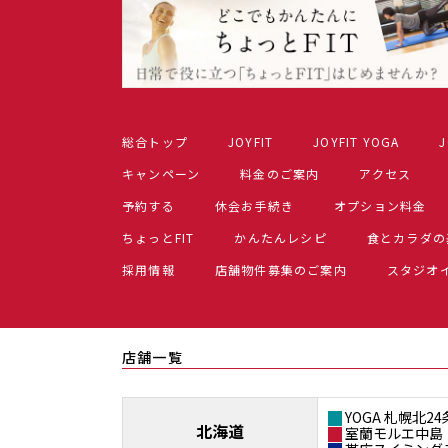
総合トップ
JOYFIT
JOYFIT YOGA
J
キャンペーン
料金のご案内
アクセス
予約する
休会お手続き
オプション料金
ちょっとFIT
かんたんレシピ
食とカラダの
採用情報
店舗物件募集のご案内
スタジオ
店舗一覧
YOGA 札幌北24
北海道
室蘭モルエ中島