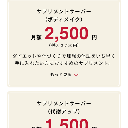
た月の当月末での退会でございます。
※法人会員の退会の場合：退会申請した月の翌月末で
サプリメントサーバー
の退会でございますので予めご了承ください。
（ボディメイク）
各種お手続きをご希望の方はJOYFITアプリよりお願い
2,500
致します。
■ご入会にはVIPあんしんサポート・ライブレッスン・
（税込
2,750
円）
水素水のご契約が必須でございますので自動契約オプ
ションとなっております。解約の申請がない場合は、
ダイエットや体づくりで理想の体型をいち早く
自動更新となっておりますので予めご了承ください。
手に入れたい方におすすめのサプリメント。
オプションが不要な方は、ご入会後アプリ内の【アプ
リ専用手続き】よりご申請ください。
もっと見る
※詳しくは店舗にお問い合わせ下さい。
サプリメントサーバー
（代謝アップ）
1,500