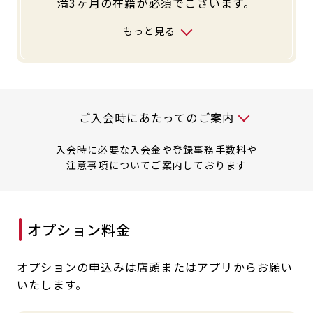
満3ヶ月の在籍が必須でございます。
もっと見る
入会時には以下の料金が必要です
ご入会時にあたってのご案内
入会時に必要な入会金や登録事務手数料や
注意事項についてご案内しております
■入会金・登録事務手数料はキャンペーン内容や法人
オプション料金
会員種別により頂戴する金額が異なる場合がございま
すので予めご了承ください。
オプションの申込みは店頭またはアプリからお願い
■入会・オプション追加・退会・オプション解約等の
いたします。
お手続きはJOYFITアプリにてお手続きが可能です。
また、退会・オプション解約につきまして退会申請し