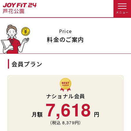
メニュー
店舗トップ
Price
料金のご案内
会員様向けのご案内
会員プラン
会員の方へトップ
入会のお手続きをする
会員様へのお知らせ
予約する
入会するトップ
休会お手続き
オプション料金
ナショナル会員
7,618
料金・サービス等詳しく見る
Appで入会手続き
アクセス
店舗情報・サービス
（税込
8,379
円）
入会を悩まれている方へトップ
よくあるご質問
店舗へのお問い合わせ
JOYFIT総合トップ
JOYFIT