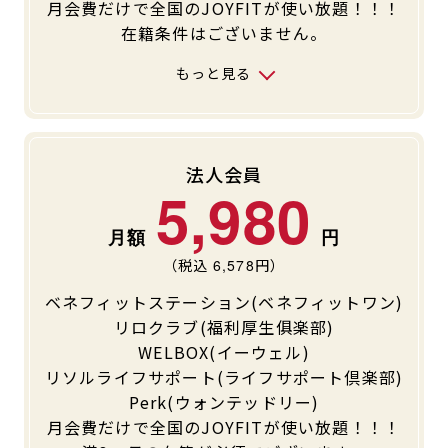
月会費だけで全国のJOYFITが使い放題！！！
キャンペーン
料金のご案内
在籍条件はございません。
JOYFIT24
JOYFIT YOGA
もっと見る
アクセス
店舗情報・サービス
JOYFIT+
店舗を探す
見学・体験
入会方法
法人会員
よくあるご質問
店舗へのお問い合わせ
5,980
（税込
6,578
円）
ベネフィットステーション(ベネフィットワン)
リロクラブ(福利厚生俱楽部)
WELBOX(イーウェル)
リソルライフサポート(ライフサポート倶楽部)
Perk(ウォンテッドリー)
月会費だけで全国のJOYFITが使い放題！！！