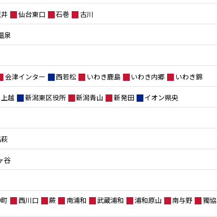
荒井
仙台東口
石巻
古川
温泉
会津インター
西若松
いわき鹿島
いわき内郷
いわき錦
上越
新潟東区役所
新潟青山
新発田
イオン県央
高萩
ヶ谷
仲町
西川口
蕨
南浦和
武蔵浦和
浦和原山
南与野
獨協