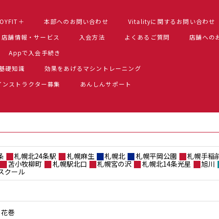
OYFIT＋
本部へのお問い合わせ
Vitalityに関するお問い合わせ
店舗情報・サービス
入会方法
よくあるご質問
店舗への
Appで入会手続き
基礎知識
効果をあげるマシントレーニング
インストラクター募集
あんしんサポート
条
札幌北24条駅
札幌麻生
札幌北
札幌平岡公園
札幌手稲
苫小牧柳町
札幌駅北口
札幌宮の沢
札幌北14条光星
旭川
スクール
花巻