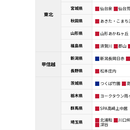
宮城県
仙台泉
仙台
東北
秋田県
あきた・こまち
山形県
山形あかねヶ丘
福島県
須賀川
郡山
新潟県
新潟長岡日赤
甲信越
長野県
松本庄内
茨城県
つくば竹園
栃木県
ヨークタウン雨
群馬県
SPA高崎上中居
北浦和
川口
埼玉県
深谷