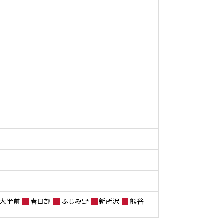
大学前
春日部
ふじみ野
新所沢
熊谷