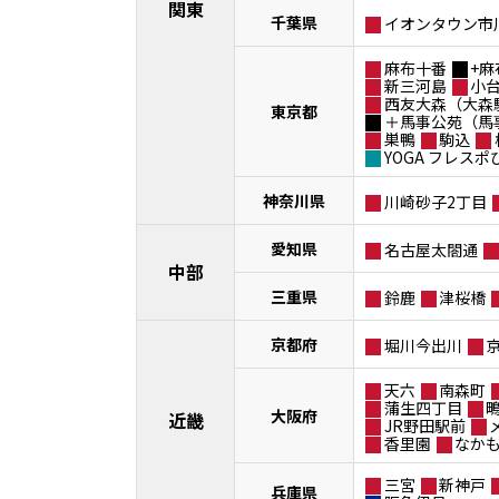
関東
千葉県
イオンタウン市
麻布十番
+麻
新三河島
小
西友大森（大森
東京都
＋馬事公苑（馬
巣鴨
駒込
YOGA フレス
神奈川県
川崎砂子2丁目
愛知県
名古屋太閤通
中部
三重県
鈴鹿
津桜橋
京都府
堀川今出川
天六
南森町
蒲生四丁目
大阪府
近畿
JR野田駅前
香里園
なか
三宮
新神戸
兵庫県