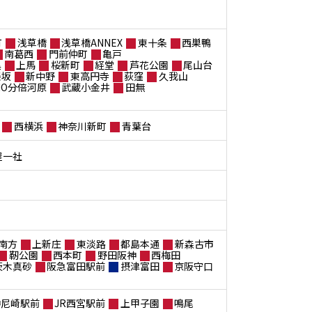
町
浅草橋
浅草橋ANNEX
東十条
西巣鴨
南葛西
門前仲町
亀戸
黒
上馬
桜新町
経堂
芦花公園
尾山台
楽坂
新中野
東高円寺
荻窪
久我山
ANO分倍河原
武蔵小金井
田無
西横浜
神奈川新町
青葉台
屋一社
南方
上新庄
東淡路
都島本通
新森古市
靭公園
西本町
野田阪神
西梅田
茨木真砂
阪急富田駅前
摂津富田
京阪守口
神尼崎駅前
JR西宮駅前
上甲子園
鳴尾