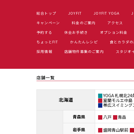
総合トップ
JOYFIT
JOYFIT YOGA
J
キャンペーン
料金のご案内
アクセス
予約する
休会お手続き
オプション料金
ちょっとFIT
かんたんレシピ
食とカラダの
採用情報
店舗物件募集のご案内
スタジオ
店舗一覧
YOGA 札幌北24
北海道
室蘭モルエ中島
帯広スイミング
青森県
八戸
青森
岩手県
盛岡青山駅前