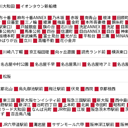
川大和田
イオンタウン新船橋
布十番
麻布十番ANNEX
乃木坂
赤坂
南青山
根津
田原
台
日暮里
三ノ輪
綾瀬
梅島
金町
本所吾妻橋
錦糸町
駅東口）
戸越銀座
旗の台
石川台
洗足ANNEX
洗足
目
事公苑内）
馬事公苑
四谷
信濃町
目白ANNEX
目白
神
板橋本町
東武練馬
富士見台
光が丘
平和台
三鷹
MIN
ポひばりが丘
立川
高幡不動
花小金井
川崎八丁畷
京王稲田堤
向ヶ丘遊園
読売ランド前
横浜東口
名古屋中村公園
名古屋千早
名古屋黒川
名古屋地アミ
名古
松阪
京都北山
烏丸御池駅前
椥辻駅前
伏見
西院
京都桂西
東三国
新大阪センイシティ前
阪急三国駅前
新大阪
西中島
鴫野駅前
新深江
谷町四丁目
上本町
北巽
寺田町
昭和町
メラード大和田
なんば元町
JR吹田
江坂
阪急茨木市駅前
もず
百舌鳥八幡
JR六甲道駅前
灘岩屋
サザンモール六甲
阪神深江駅前
阪