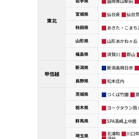
岩手県
盛岡青山駅前
宮城県
仙台泉
仙台
東北
秋田県
あきた・こまち
山形県
山形あかねヶ丘
福島県
須賀川
郡山
新潟県
新潟長岡日赤
甲信越
長野県
松本庄内
茨城県
つくば竹園
栃木県
ヨークタウン雨
群馬県
SPA高崎上中居
北浦和
川口
埼玉県
深谷