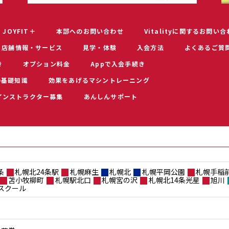
JOYFIT＋
本部へのお問い合わせ
Vitalityに関するお問い
店舗情報・サービス
見学・体験
入会方法
よくあるご質
き
オプション料金
Appで入会手続き
の基礎知識
効果をあげるマシントレーニング
インストラクター募集
あんしんサポート
条
札幌北24条駅
札幌麻生
札幌北
札幌平岡公園
札幌手稲
苫小牧柳町
札幌駅北口
札幌宮の沢
札幌北14条光星
旭川
スクール