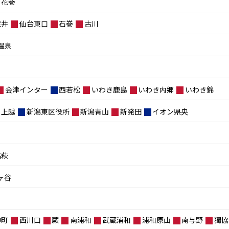
花巻
荒井
仙台東口
石巻
古川
温泉
会津インター
西若松
いわき鹿島
いわき内郷
いわき錦
上越
新潟東区役所
新潟青山
新発田
イオン県央
高萩
ヶ谷
仲町
西川口
蕨
南浦和
武蔵浦和
浦和原山
南与野
獨協