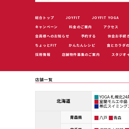
総合トップ
JOYFIT
JOYFIT YOGA
キャンペーン
料金のご案内
アクセス
会員様へのお知らせ
予約する
休会お手続
ちょっとFIT
かんたんレシピ
食とカラダ
採用情報
店舗物件募集のご案内
スタジオ
店舗一覧
YOGA 札幌北24
北海道
室蘭モルエ中島
帯広スイミング
青森県
八戸
青森