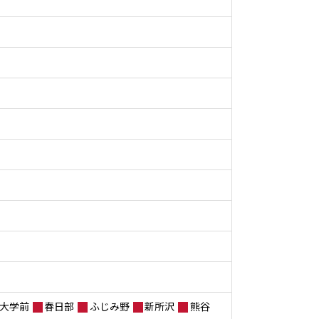
大学前
春日部
ふじみ野
新所沢
熊谷