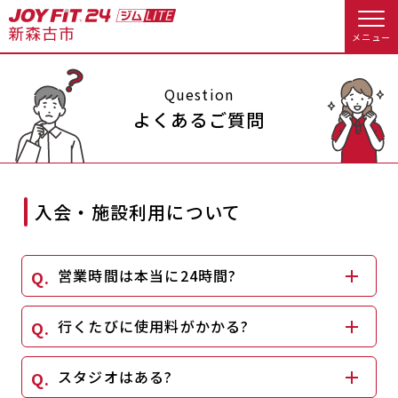
メニュー
店舗トップ
Question
よくあるご質問
会員様向けのご案内
会員の方へトップ
入会・施設利用について
入会のお手続きをする
会員様へのお知らせ
オプション料金
営業時間は本当に24時間?
入会するトップ
アクセス
店舗情報・サービス
料金・サービス等詳しく見る
行くたびに使用料がかかる?
Appで入会手続き
よくあるご質問
店舗へのお問い合わせ
入会を悩まれている方へトップ
スタジオはある?
JOYFIT総合トップ
JOYFIT