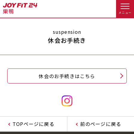
メニュー
店舗トップ
suspension
休会お手続き
会員様向けのご案内
会員の方へトップ
休会のお手続きはこちら
入会のお手続きをする
会員様へのお知らせ
予約する
入会するトップ
休会お手続き
オプション料金
料金・サービス等詳しく見る
Appで入会手続き
アクセス
店舗情報・サービス
TOPページに戻る
前のページに戻る
入会を悩まれている方へトップ
よくあるご質問
店舗へのお問い合わせ
JOYFIT総合トップ
JOYFIT