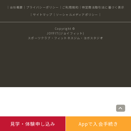
キャンペーン
料金のご案内
会社概要
プライバシーポリシー
ご利用規約
特定商法取引法に基づく表示
JOYFIT24
JOYFIT YOGA
サイトマップ
ソーシャルメディアポリシー
アクセス
店舗情報・サービス
Copyright ©
JOYFIT+
店舗を探す
JOYFIT(ジョイフィット)
見学・体験
入会方法
スポーツクラブ・フィットネスジム・ヨガスタジオ
よくあるご質問
店舗へのお問い合わせ
見学・体験申し込み
Appで入会手続き