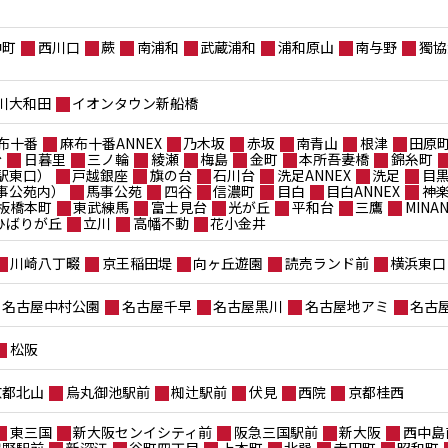
仲町
西川口
蕨
南浦和
武蔵浦和
浦和原山
南与野
獨協
川大和田
イオンタウン新船橋
布十番
麻布十番ANNEX
乃木坂
赤坂
南青山
根津
田原
台
日暮里
三ノ輪
綾瀬
梅島
金町
本所吾妻橋
錦糸町
駅東口）
戸越銀座
旗の台
石川台
洗足ANNEX
洗足
目
事公苑内）
馬事公苑
四谷
信濃町
目白
目白ANNEX
神
板橋本町
東武練馬
富士見台
光が丘
平和台
三鷹
MIN
ポひばりが丘
立川
高幡不動
花小金井
川崎八丁畷
京王稲田堤
向ヶ丘遊園
読売ランド前
横浜東口
名古屋中村公園
名古屋千早
名古屋黒川
名古屋地アミ
名古
松阪
京都北山
烏丸御池駅前
椥辻駅前
伏見
西院
京都桂西
東三国
新大阪センイシティ前
阪急三国駅前
新大阪
西中島
鴫野駅前
新深江
谷町四丁目
上本町
北巽
寺田町
昭和町