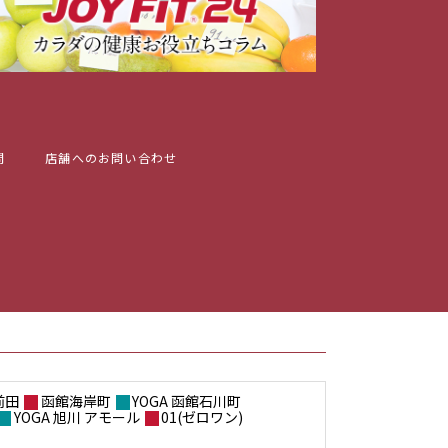
問
店舗へのお問い合わせ
前田
函館海岸町
YOGA 函館石川町
YOGA 旭川 アモール
01(ゼロワン)