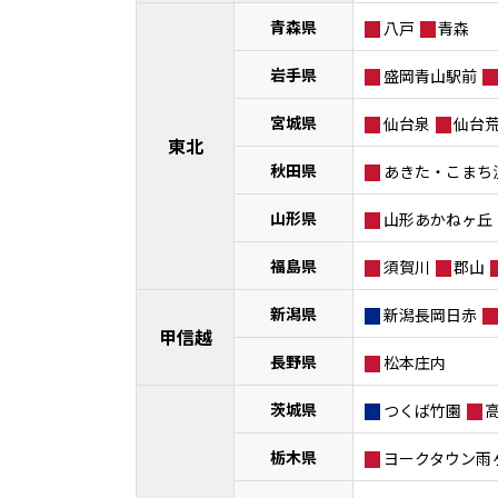
青森県
八戸
青森
岩手県
盛岡青山駅前
宮城県
仙台泉
仙台
東北
秋田県
あきた・こまち
山形県
山形あかねヶ丘
福島県
須賀川
郡山
新潟県
新潟長岡日赤
甲信越
長野県
松本庄内
茨城県
つくば竹園
栃木県
ヨークタウン雨