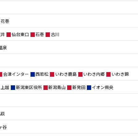
花巻
荒井
仙台東口
石巻
古川
温泉
会津インター
西若松
いわき鹿島
いわき内郷
いわき錦
上越
新潟東区役所
新潟青山
新発田
イオン県央
高萩
ヶ谷