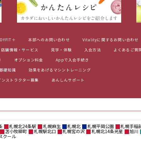
OYFIT＋
本部へのお問い合わせ
Vitalityに関するお問い合わせ
店舗情報・サービス
見学・体験
入会方法
よくあるご質
き
オプション料金
Appで入会手続き
基礎知識
効果をあげるマシントレーニング
インストラクター募集
あんしんサポート
条
札幌北24条駅
札幌麻生
札幌北
札幌平岡公園
札幌手稲
苫小牧柳町
札幌駅北口
札幌宮の沢
札幌北14条光星
旭川
スクール