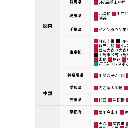
群馬県
SPA高崎上中居
北浦和
川口
埼玉県
深谷
関東
千葉県
イオンタウン市
麻布十番
+麻
新三河島
小
西友大森（大森
東京都
＋馬事公苑（馬
巣鴨
駒込
YOGA フレス
神奈川県
川崎砂子2丁目
愛知県
名古屋太閤通
中部
三重県
鈴鹿
津桜橋
京都府
堀川今出川
天六
南森町
蒲生四丁目