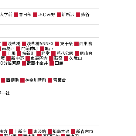
大学前
春日部
ふじみ野
新所沢
熊谷
町
浅草橋
浅草橋ANNEX
東十条
西巣鴨
南葛西
門前仲町
亀戸
黒
上馬
桜新町
経堂
芦花公園
尾山台
楽坂
新中野
東高円寺
荻窪
久我山
ANO分倍河原
武蔵小金井
田無
西横浜
神奈川新町
青葉台
屋一社
南方
上新庄
東淡路
都島本通
新森古市
靭公園
西本町
野田阪神
西梅田