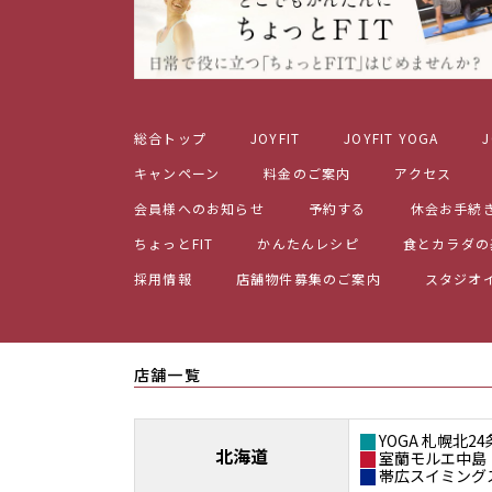
総合トップ
JOYFIT
JOYFIT YOGA
J
キャンペーン
料金のご案内
アクセス
会員様へのお知らせ
予約する
休会お手続
ちょっとFIT
かんたんレシピ
食とカラダの
採用情報
店舗物件募集のご案内
スタジオ
店舗一覧
YOGA 札幌北24
北海道
室蘭モルエ中島
帯広スイミング