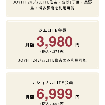
JOYFIT24ジムLITE住吉・高砂1丁目・美野
キャンペーン
料金のご案内
島・博多駅南を利用可能
JOYFIT24
JOYFIT YOGA
アクセス
店舗情報・サービス
JOYFIT+
店舗を探す
ジムLITE会員
見学・体験
入会方法
3,980
よくあるご質問
店舗へのお問い合わせ
（税込
4,378
円）
JOYFIT24ジムLITE住吉のみ利用可能
ナショナルLITE会員
6,999
（税込
7,698
円）