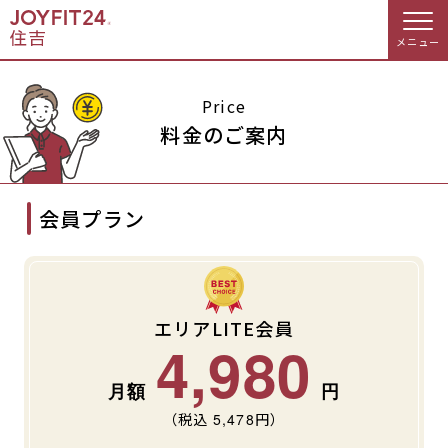
メニュー
店舗トップ
Price
料金のご案内
会員様向けのご案内
会員プラン
会員の方へトップ
入会のお手続きをする
会員様へのお知らせ
予約する
入会するトップ
休会お手続き
オプション料金
エリアLITE会員
4,980
料金・サービス等詳しく見る
Appで入会手続き
アクセス
店舗情報・サービス
（税込
5,478
円）
入会を悩まれている方へトップ
よくあるご質問
店舗へのお問い合わせ
JOYFIT総合トップ
JOYFIT