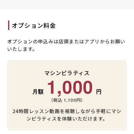
■24時間営業のスポーツクラブです。
オプション料金
■貴重品につきましてはご自身で管理をお願いしま
す。
■シャンプー・リンス・ボディーソープ・タオルの貸
オプションの申込みは店頭またはアプリからお願い
し出しはございませんので、
いたします。
各自でご用意をお願いいたします。
※ドライヤーは貸し出しておりますので、ご自由にお
使いください。
マシンピラティス
1,000
（税込
1,100
円）
24時間レッスン動画を視聴しながら手軽にマシ
ンピラティスを体験いただけます。