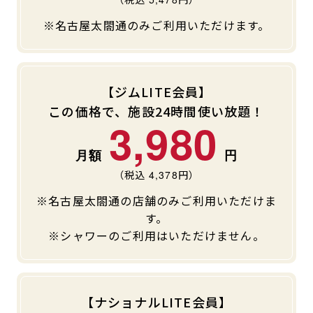
キャンペーン
料金のご案内
※名古屋太閤通のみご利用いただけます。
JOYFIT24
JOYFIT YOGA
アクセス
店舗情報・サービス
JOYFIT+
店舗を探す
見学・体験
入会方法
【ジムLITE会員】
この価格で、施設24時間使い放題！
3,980
よくあるご質問
店舗へのお問い合わせ
（税込
4,378
円）
※名古屋太閤通の店舗のみご利用いただけま
す。
※シャワーのご利用はいただけません。
【ナショナルLITE会員】