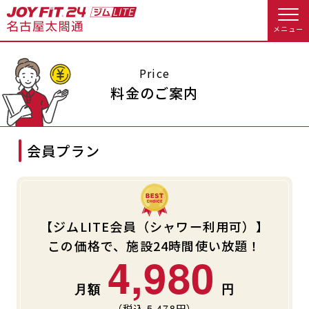
メニュー
店舗トップ
Price
料金のご案内
会員様向けのご案内
会員プラン
会員の方へトップ
入会のお手続きをする
会員様へのお知らせ
休会お手続き
入会するトップ
オプション料金
アクセス
【ジムLITE会員（シャワー利用可）】
この価格で、施設24時間使い放題！
料金・サービス等詳しく見る
4,980
Appで入会手続き
店舗情報・サービス
よくあるご質問
入会を悩まれている方へトップ
店舗へのお問い合わせ
（税込
5,478
円）
JOYFIT総合トップ
JOYFIT