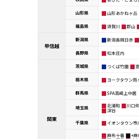
山形県
山形あかねヶ丘
福島県
須賀川
郡山
新潟県
新潟長岡日赤
甲信越
長野県
松本庄内
茨城県
つくば竹園
栃木県
ヨークタウン雨
群馬県
SPA高崎上中居
北浦和
川口
埼玉県
深谷
関東
千葉県
イオンタウン市
麻布十番
+麻