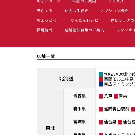
キャンペーン
料金のご案内
アクセス
予約する
休会お手続き
オプション料金
ちょっとFIT
かんたんレシピ
食とカラダの
採用情報
店舗物件募集のご案内
スタジオ
店舗一覧
YOGA 札幌北24
北海道
室蘭モルエ中島
帯広スイミング
青森県
八戸
青森
岩手県
盛岡青山駅前
宮城県
仙台泉
仙台
東北
秋田県
あきた・こまち