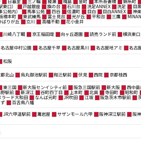
台
日暮里
三ノ輪
綾瀬
梅島
金町
本所吾妻橋
錦糸町
駅東口）
戸越銀座
旗の台
石川台
洗足ANNEX
洗足
目
事公苑内）
馬事公苑
四谷
信濃町
目白
目白ANNEX
神
板橋本町
東武練馬
富士見台
光が丘
平和台
三鷹
MIN
ポひばりが丘
立川
高幡不動
花小金井
川崎八丁畷
京王稲田堤
向ヶ丘遊園
読売ランド前
横浜東口
名古屋中村公園
名古屋千早
名古屋黒川
名古屋地アミ
名古
松阪
京都北山
烏丸御池駅前
椥辻駅前
伏見
西院
京都桂西
東三国
新大阪センイシティ前
阪急三国駅前
新大阪
西中島
鴫野駅前
新深江
谷町四丁目
上本町
北巽
寺田町
昭和町
メラード大和田
なんば元町
JR吹田
江坂
阪急茨木市駅前
もず
百舌鳥八幡
JR六甲道駅前
灘岩屋
サザンモール六甲
阪神深江駅前
阪
屋