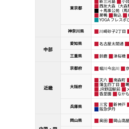
新三河島
小
西友大森（大森
東京都
＋馬事公苑（馬
巣鴨
駒込
YOGA フレス
神奈川県
川崎砂子2丁目
愛知県
名古屋太閤通
中部
三重県
鈴鹿
津桜橋
京都府
堀川今出川
天六
南森町
蒲生四丁目
大阪府
近畿
JR野田駅前
香里園
なか
三宮
新神戸
兵庫県
阪急伊丹
岡山県
奥田
岡山高
中国・四