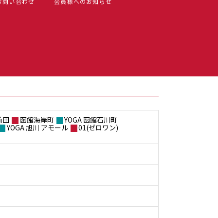
お問い合わせ
会員様へのお知らせ
前田
函館海岸町
YOGA 函館石川町
YOGA 旭川 アモール
01(ゼロワン)