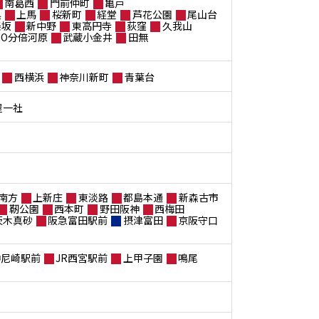
南葛西
門前仲町
亀戸
黒
上馬
桜新町
経堂
芦花公園
尾山台
楽坂
新中野
東高円寺
荻窪
久我山
ANO分倍河原
武蔵小金井
田無
西横浜
神奈川新町
青葉台
屋一社
南方
上新庄
東淡路
都島本通
新森古市
靭公園
西本町
野田阪神
西梅田
茨木真砂
阪急富田駅前
摂津富田
京阪守口
神尼崎駅前
JR西宮駅前
上甲子園
鳴尾