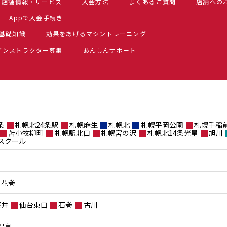
店舗情報・サービス
入会方法
よくあるご質問
店舗への
Appで入会手続き
基礎知識
効果をあげるマシントレーニング
インストラクター募集
あんしんサポート
条
札幌北24条駅
札幌麻生
札幌北
札幌平岡公園
札幌手稲
苫小牧柳町
札幌駅北口
札幌宮の沢
札幌北14条光星
旭川
スクール
花巻
荒井
仙台東口
石巻
古川
温泉