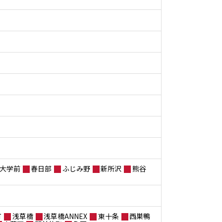
大学前
春日部
ふじみ野
新所沢
熊谷
町
浅草橋
浅草橋ANNEX
東十条
西巣鴨