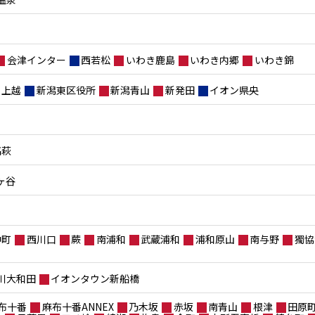
会津インター
西若松
いわき鹿島
いわき内郷
いわき錦
上越
新潟東区役所
新潟青山
新発田
イオン県央
高萩
ヶ谷
仲町
西川口
蕨
南浦和
武蔵浦和
浦和原山
南与野
獨協
川大和田
イオンタウン新船橋
布十番
麻布十番ANNEX
乃木坂
赤坂
南青山
根津
田原