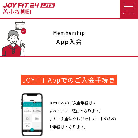
メニュー
店舗トップ
Membership
App入会
会員様向けのご案内
会員の方へトップ
JOYFIT Appでのご入会手続き
入会のお手続きをする
会員様へのお知らせ
スタジオプログラム情報
入会するトップ
予約する
休会お手続き
JOYFITへのご入会手続きは
すべてアプリ経由となります。
料金・サービス等詳しく見る
Appで入会手続き
オプション料金
アクセス
また、入会はクレジットカードのみの
お手続きとなります。
入会を悩まれている方へトップ
店舗情報・サービス
よくあるご質問
JOYFIT総合トップ
JOYFIT