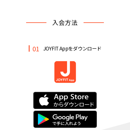
キャンペーン
料金のご案内
店舗へのお問い合わせ
JOYFIT24
JOYFIT YOGA
入会方法
アクセス
店舗情報・サービス
JOYFIT+
店舗を探す
見学・体験
スタジオプログラム情報
01
JOYFIT Appをダウンロード
入会方法
よくあるご質問
店舗へのお問い合わせ