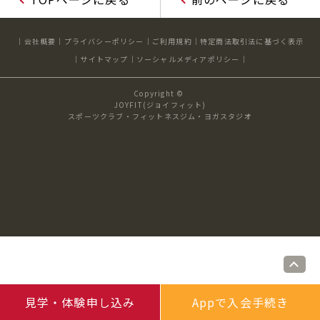
キャンペーン
料金のご案内
店舗へのお問い合わせ
JOYFIT24
JOYFIT YOGA
会社概要
プライバシーポリシー
ご利用規約
特定商法取引法に基づく表示
アクセス
店舗情報・サービス
サイトマップ
ソーシャルメディアポリシー
JOYFIT+
店舗を探す
見学・体験
スタジオプログラム情報
Copyright ©
JOYFIT(ジョイフィット)
スポーツクラブ・フィットネスジム・ヨガスタジオ
入会方法
よくあるご質問
店舗へのお問い合わせ
見学・体験申し込み
Appで入会手続き