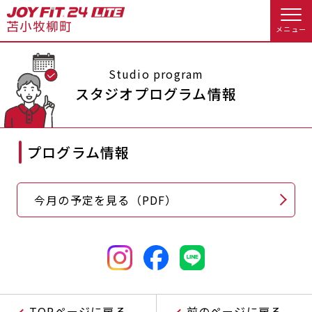
メニュー
店舗トップ
Studio program
スタジオプログラム情報
会員様向けのご案内
プログラム情報
会員の方へトップ
入会のお手続きをする
会員様へのお知らせ
スタジオプログラム情報
今月の予定を見る（PDF）
入会するトップ
予約する
休会お手続き
料金・サービス等詳しく見る
Appで入会手続き
オプション料金
アクセス
入会を悩まれている方へトップ
店舗情報・サービス
よくあるご質問
TOPページに戻る
前のページに戻る
JOYFIT総合トップ
JOYFIT