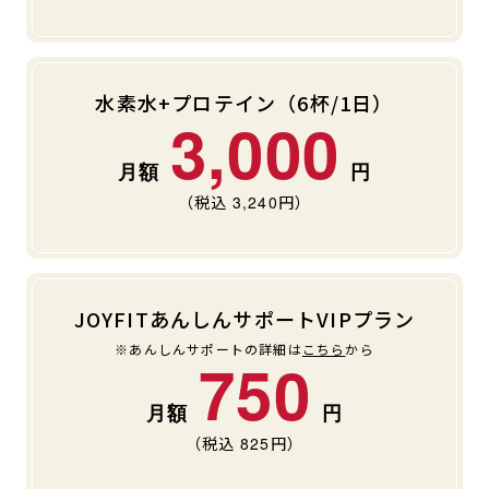
キャンペーン
料金のご案内
JOYFIT24
JOYFIT YOGA
アクセス
店舗情報・サービス
水素水+プロテイン（6杯/1日）
JOYFIT+
店舗を探す
3,000
見学・体験
入会方法
よくあるご質問
店舗へのお問い合わせ
（税込
3,240
円）
JOYFITあんしんサポートVIPプラン
※あんしんサポートの詳細は
こちら
から
750
（税込
825
円）