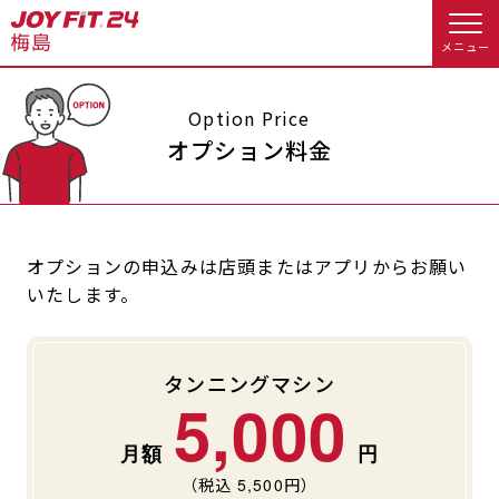
メニュー
店舗トップ
Option Price
オプション料金
会員様向けのご案内
会員の方へトップ
オプションの申込みは店頭またはアプリからお願い
いたします。
入会のお手続きをする
会員様へのお知らせ
予約する
入会するトップ
休会お手続き
オプション料金
タンニングマシン
5,000
料金・サービス等詳しく見る
Appで入会手続き
アクセス
店舗情報・サービス
入会を悩まれている方へトップ
よくあるご質問
店舗へのお問い合わせ
（税込
5,500
円）
JOYFIT総合トップ
JOYFIT