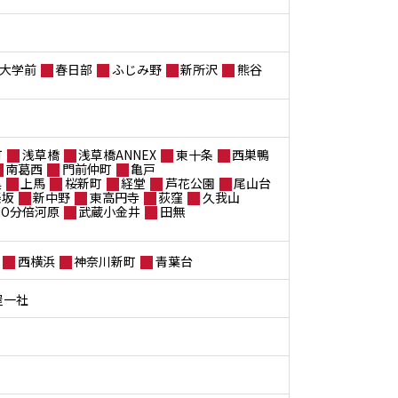
大学前
春日部
ふじみ野
新所沢
熊谷
町
浅草橋
浅草橋ANNEX
東十条
西巣鴨
南葛西
門前仲町
亀戸
黒
上馬
桜新町
経堂
芦花公園
尾山台
楽坂
新中野
東高円寺
荻窪
久我山
ANO分倍河原
武蔵小金井
田無
西横浜
神奈川新町
青葉台
屋一社