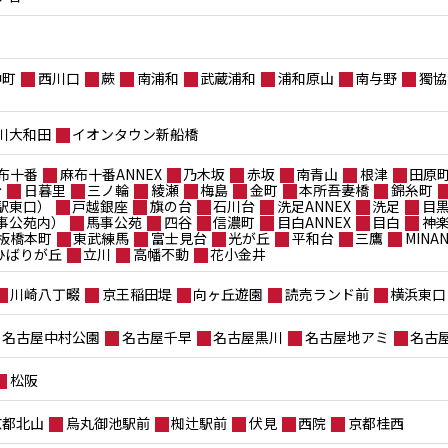
仲町
西川口
蕨
南浦和
武蔵浦和
浦和原山
南与野
獨協
川大和田
イオンタウン新船橋
布十番
麻布十番ANNEX
乃木坂
赤坂
南青山
根津
田原
台
日暮里
三ノ輪
綾瀬
梅島
金町
本所吾妻橋
錦糸町
駅東口）
戸越銀座
旗の台
石川台
洗足ANNEX
洗足
目
事公苑内）
馬事公苑
四谷
信濃町
目白ANNEX
目白
神
板橋本町
東武練馬
富士見台
光が丘
平和台
三鷹
MIN
ポひばりが丘
立川
高幡不動
花小金井
川崎八丁畷
京王稲田堤
向ヶ丘遊園
読売ランド前
横浜東口
名古屋中村公園
名古屋千早
名古屋黒川
名古屋地アミ
名古
松阪
京都北山
烏丸御池駅前
椥辻駅前
伏見
西院
京都桂西