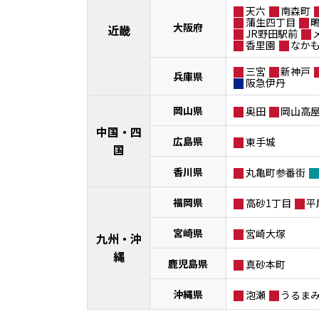
天六
南森町
蒲生四丁目
大阪府
近畿
JR野田駅前
香里園
なか
三宮
新神戸
兵庫県
阪急伊丹
岡山県
奥田
岡山高
中国・四
広島県
東手城
国
香川県
丸亀町参番街
福岡県
高砂1丁目
平
宮崎県
宮崎大塚
九州・沖
縄
鹿児島県
真砂本町
沖縄県
泡瀬
うるま