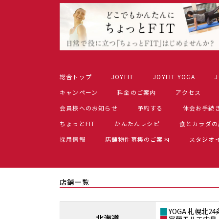
総合トップ
JOYFIT
JOYFIT YOGA
J
キャンペーン
料金のご案内
アクセス
会員様へのお知らせ
予約する
休会お手続
ちょっとFIT
かんたんレシピ
食とカラダの
採用情報
店舗物件募集のご案内
スタジオ
店舗一覧
YOGA 札幌北24
北海道
室蘭モルエ中島