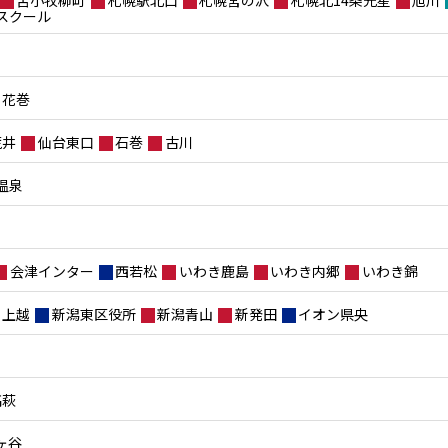
スクール
花巻
荒井
仙台東口
石巻
古川
温泉
会津インター
西若松
いわき鹿島
いわき内郷
いわき錦
上越
新潟東区役所
新潟青山
新発田
イオン県央
高萩
ヶ谷