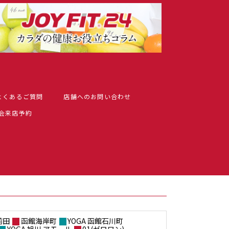
よくあるご質問
店舗へのお問い合わせ
入会来店予約
前田
函館海岸町
YOGA 函館石川町
YOGA 旭川 アモール
01(ゼロワン)