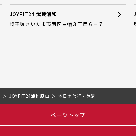
JOYFIT24 武蔵浦和
埼玉県さいたま市南区白幡３丁目６－７
県
JOYFIT24浦和原山
本日の代行・休講
ページトップ