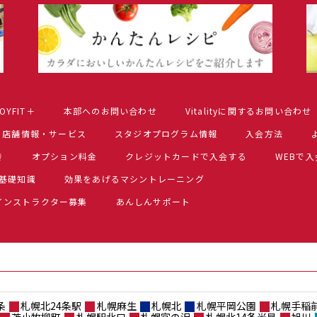
OYFIT＋
本部へのお問い合わせ
Vitalityに関するお問い合わせ
店舗情報・サービス
スタジオプログラム情報
入会方法
き
オプション料金
クレジットカードで入会する
WEBで
基礎知識
効果をあげるマシントレーニング
インストラクター募集
あんしんサポート
条
札幌北24条駅
札幌麻生
札幌北
札幌平岡公園
札幌手稲
苫小牧柳町
札幌駅北口
札幌宮の沢
札幌北14条光星
旭川