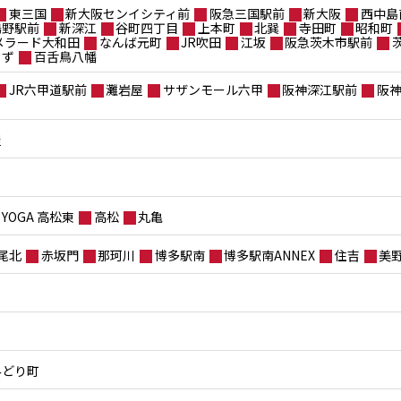
東三国
新大阪センイシティ前
阪急三国駅前
新大阪
西中島
鴫野駅前
新深江
谷町四丁目
上本町
北巽
寺田町
昭和町
メラード大和田
なんば元町
JR吹田
江坂
阪急茨木市駅前
もず
百舌鳥八幡
JR六甲道駅前
灘岩屋
サザンモール六甲
阪神深江駅前
阪
屋
YOGA 高松東
高松
丸亀
尾北
赤坂門
那珂川
博多駅南
博多駅南ANNEX
住吉
美
みどり町