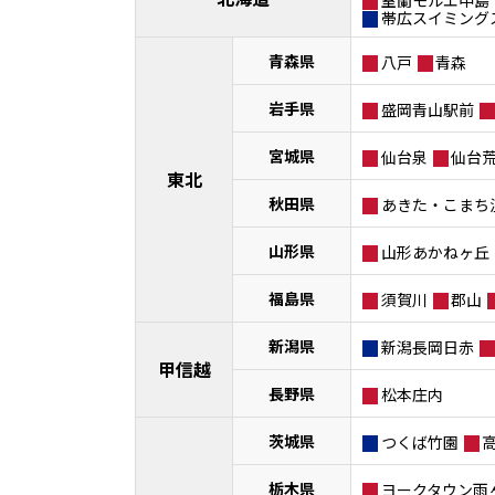
帯広スイミング
青森県
八戸
青森
岩手県
盛岡青山駅前
宮城県
仙台泉
仙台
東北
秋田県
あきた・こまち
山形県
山形あかねヶ丘
福島県
須賀川
郡山
新潟県
新潟長岡日赤
甲信越
長野県
松本庄内
茨城県
つくば竹園
栃木県
ヨークタウン雨