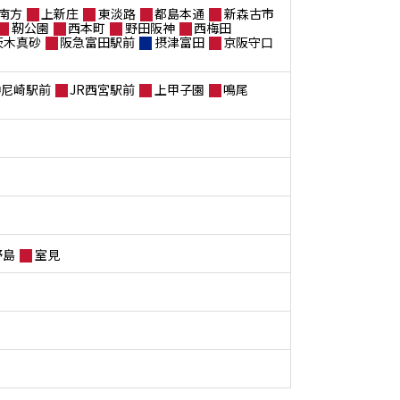
南方
上新庄
東淡路
都島本通
新森古市
靭公園
西本町
野田阪神
西梅田
茨木真砂
阪急富田駅前
摂津富田
京阪守口
神尼崎駅前
JR西宮駅前
上甲子園
鳴尾
野島
室見