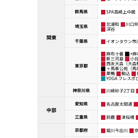
群馬県
SPA高崎上中居
北浦和
川口
埼玉県
深谷
関東
千葉県
イオンタウン市
麻布十番
+麻
新三河島
小
西友大森（大森
東京都
＋馬事公苑（馬
巣鴨
駒込
YOGA フレス
神奈川県
川崎砂子2丁目
愛知県
名古屋太閤通
中部
三重県
鈴鹿
津桜橋
京都府
堀川今出川