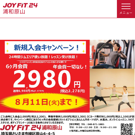
メニュー
店舗トップ
会員様向けのご案内
会員の方へトップ
入会のお手続きをする
会員様へのお知らせ
スタジオプログラム情報
入会するトップ
予約する
休会お手続き
料金・サービス等詳しく見る
クレジットカードで入会する
WEBで入会来店予約
オプション料金
アクセス
入会を悩まれている方へトップ
店舗情報・サービス
よくあるご質問
JOYFIT総合トップ
JOYFIT