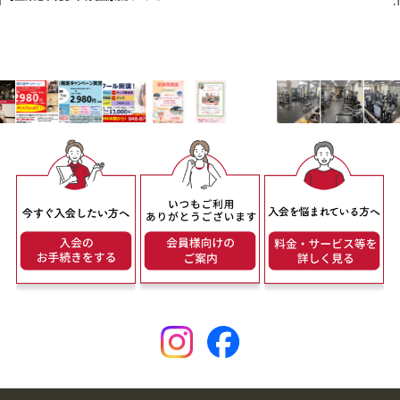
キャンペーン
料金のご案内
店舗へのお問い合わせ
JOYFIT24
JOYFIT YOGA
アクセス
店舗情報・サービス
JOYFIT+
店舗を探す
見学・体験
スタジオプログラム情報
入会方法
よくあるご質問
店舗へのお問い合わせ