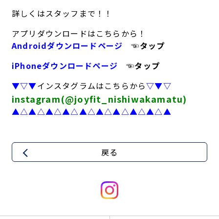
キャンペーン
料金のご案内
詳しくはスタッフまで！！
店舗へのお問い合わせ
JOYFIT24
JOYFIT YOGA
アプリダウンロードはこちらから！
アクセス
店舗情報・サービス
Androidダウンロードページ
☜タップ
JOYFIT+
店舗を探す
見学・体験
スタジオプログラム情報
iPhoneダウンロードページ
☜タップ
▼▽▼
インスタグラムはこちらから
▽▼▽
入会方法
よくあるご質問
instagram(@joyfit_nishiwakamatu)
▲△▲△▲△▲△▲△▲△▲△▲△▲△▲
店舗へのお問い合わせ
戻る