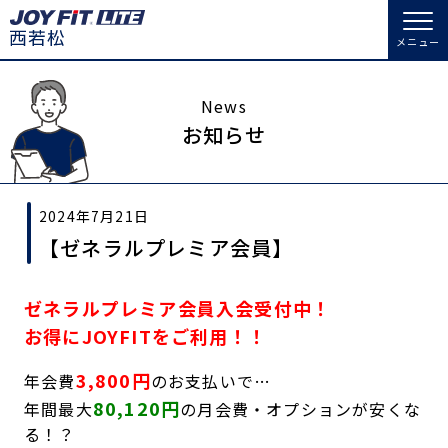
メニュー
店舗トップ
News
お知らせ
会員様向けのご案内
2024年7月21日
会員の方へトップ
【ゼネラルプレミア会員】
入会のお手続きをする
会員様へのお知らせ
スタジオプログラム情報
ゼネラルプレミア会員入会受付中！
入会するトップ
予約する
休会お手続き
お得にJOYFITをご利用！！
料金・サービス等詳しく見る
Appで入会手続き
オプション料金
アクセス
3,800円
年会費
のお支払いで…
80,120円
年間最大
の月会費・オプションが安くな
入会を悩まれている方へトップ
店舗情報・サービス
よくあるご質問
る！？
JOYFIT総合トップ
JOYFIT