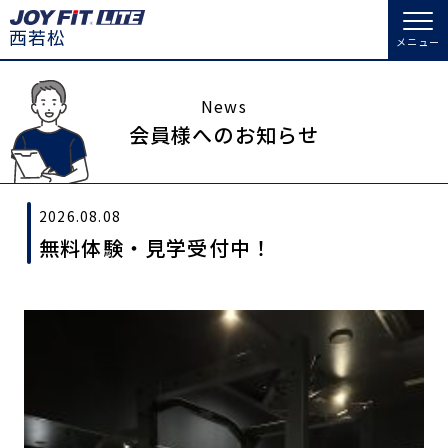
メニュー
店舗トップ
News
会員様へのお知らせ
会員様向けのご案内
2026.08.08
会員の方へトップ
無料体験・見学受付中！
入会のお手続きをする
会員様へのお知らせ
スタジオプログラム情報
入会するトップ
予約する
休会お手続き
料金・サービス等詳しく見る
Appで入会手続き
オプション料金
アクセス
入会を悩まれている方へトップ
店舗情報・サービス
よくあるご質問
JOYFIT総合トップ
JOYFIT