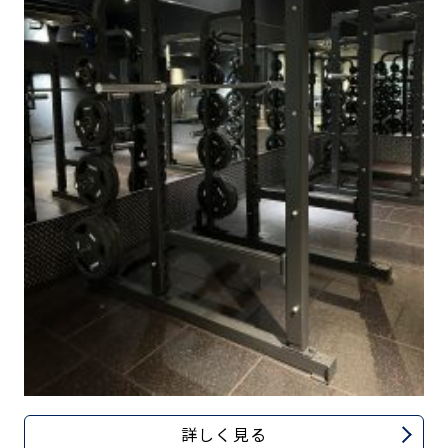
キャンペーン
料金のご案内
店舗へのお問い合わせ
JOYFIT24
JOYFIT YOGA
アクセス
店舗情報・サービス
JOYFIT+
店舗を探す
見学・体験
スタジオプログラム情報
入会方法
よくあるご質問
店舗へのお問い合わせ
詳しく見る