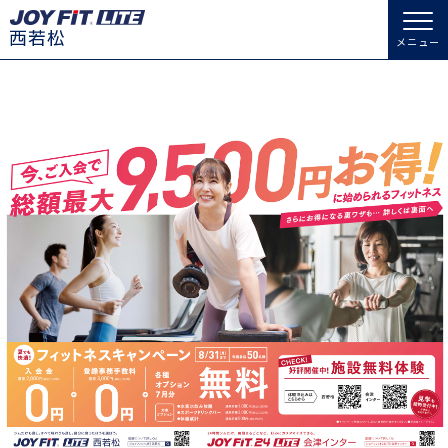
メニュー
店舗トップ
会員様向けのご案内
会員の方へトップ
入会のお手続きをする
会員様へのお知らせ
スタジオプログラム情報
入会するトップ
予約する
休会お手続き
料金・サービス等詳しく見る
Appで入会手続き
オプション料金
アクセス
入会を悩まれている方へトップ
店舗情報・サービス
よくあるご質問
JOYFIT総合トップ
JOYFIT