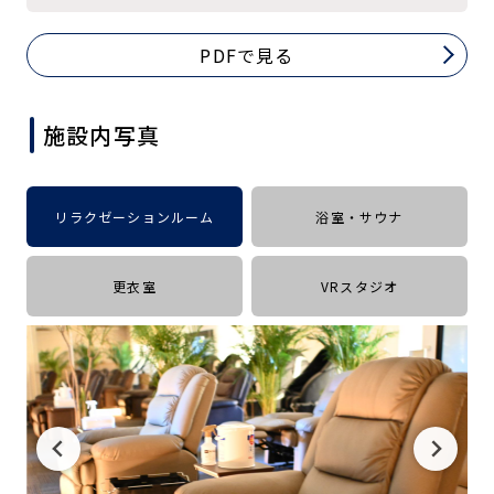
キャンペーン
料金のご案内
店舗へのお問い合わせ
PDFで見る
JOYFIT24
JOYFIT YOGA
アクセス
店舗情報・サービス
JOYFIT+
店舗を探す
施設内写真
見学・体験
スタジオプログラム情報
入会方法
よくあるご質問
リラクゼーションルーム
浴室・サウナ
店舗へのお問い合わせ
更衣室
VRスタジオ