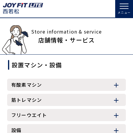
メニュー
店舗トップ
Store information & service
店舗情報・サービス
会員様向けのご案内
設置マシン・設備
会員の方へトップ
入会のお手続きをする
会員様へのお知らせ
スタジオプログラム情報
有酸素マシン
入会するトップ
予約する
休会お手続き
筋トレマシン
料金・サービス等詳しく見る
Appで入会手続き
オプション料金
アクセス
フリーウエイト
入会を悩まれている方へトップ
店舗情報・サービス
よくあるご質問
設備
JOYFIT総合トップ
JOYFIT