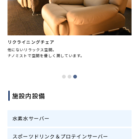
リクライニングチェア
他にないリラックス空間。
プ
ナノミストで空間を優しく潤しています。
最
ナ
ご
施設内設備
水素水サーバー
スポーツドリンク＆プロテインサーバー