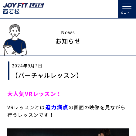
メニュー
店舗トップ
News
お知らせ
会員様向けのご案内
2024年9月7日
会員の方へトップ
【バーチャルレッスン】
入会のお手続きをする
会員様へのお知らせ
スタジオプログラム情報
大人気VRレッスン！
入会するトップ
予約する
休会お手続き
迫力満点
VRレッスンとは
の画面の映像を見ながら
料金・サービス等詳しく見る
Appで入会手続き
オプション料金
アクセス
行うレッスンです！
入会を悩まれている方へトップ
店舗情報・サービス
よくあるご質問
JOYFIT総合トップ
JOYFIT