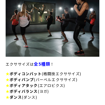
キャンペーン
料金のご案内
店舗へのお問い合わせ
JOYFIT24
JOYFIT YOGA
アクセス
店舗情報・サービス
JOYFIT+
店舗を探す
見学・体験
スタジオプログラム情報
入会方法
よくあるご質問
店舗へのお問い合わせ
全5種類
エクササイズは
！
★
ボディコンバット
(格闘技エクササイズ)
★
ボディパンプ
(バーベルエクササイズ)
★
ボディアタック
(エアロビクス)
★
ボディバランス
(ヨガ)
★
ダンス
(ダンス)