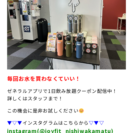
キャンペーン
料金のご案内
店舗へのお問い合わせ
JOYFIT24
JOYFIT YOGA
アクセス
店舗情報・サービス
JOYFIT+
店舗を探す
見学・体験
スタジオプログラム情報
入会方法
よくあるご質問
店舗へのお問い合わせ
毎回お水を買わなくていい！
ゼネラルアプリで1日飲み放題クーポン配信中！
詳しくはスタッフまで！
この機会に是非お試しください
▼▽▼
インスタグラムはこちらから
▽▼▽
instagram(@joyfit_nishiwakamatu)