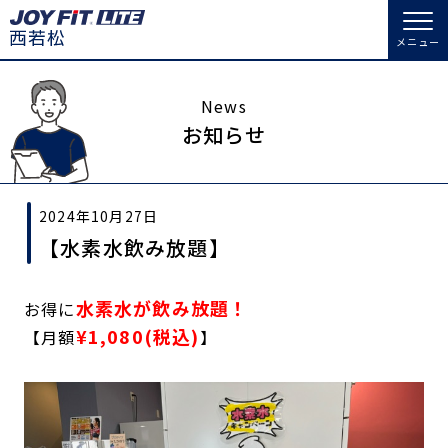
メニュー
店舗トップ
News
お知らせ
会員様向けのご案内
2024年10月27日
会員の方へトップ
【水素水飲み放題】
入会のお手続きをする
会員様へのお知らせ
スタジオプログラム情報
水素水が飲み放題！
お得に
入会するトップ
予約する
休会お手続き
¥1,080(税込)
【月額
】
料金・サービス等詳しく見る
Appで入会手続き
オプション料金
アクセス
入会を悩まれている方へトップ
店舗情報・サービス
よくあるご質問
JOYFIT総合トップ
JOYFIT