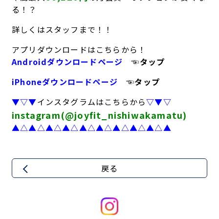
る！？
キャンペーン
料金のご案内
店舗へのお問い合わせ
JOYFIT24
JOYFIT YOGA
詳しくはスタッフまで！！
アクセス
店舗情報・サービス
アプリダウンロードはこちらから！
JOYFIT+
店舗を探す
Androidダウンロードページ
☜タップ
見学・体験
スタジオプログラム情報
iPhoneダウンロードページ
☜タップ
入会方法
よくあるご質問
▼▽▼
インスタグラムはこちらから
▽▼▽
店舗へのお問い合わせ
instagram(@joyfit_nishiwakamatu)
▲△▲△▲△▲△▲△▲△▲△▲△▲△▲
戻る