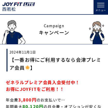
メニュー
店舗トップ
Campaign
キャンペーン
会員様向けのご案内
2024年11月1日
会員の方へトップ
【一番お得にご利用するなら会津プレミ
入会のお手続きをする
会員様へのお知らせ
スタジオプログラム情報
ア会員
】
入会するトップ
予約する
休会お手続き
ゼネラルプレミア会員入会受付中！
料金・サービス等詳しく見る
お得にJOYFITをご利用！！
Appで入会手続き
オプション料金
アクセス
3,800円
年会費
のお支払いで…
入会を悩まれている方へトップ
店舗情報・サービス
よくあるご質問
80,120円
年間最大
の月会費・オプションが安くな
JOYFIT総合トップ
JOYFIT