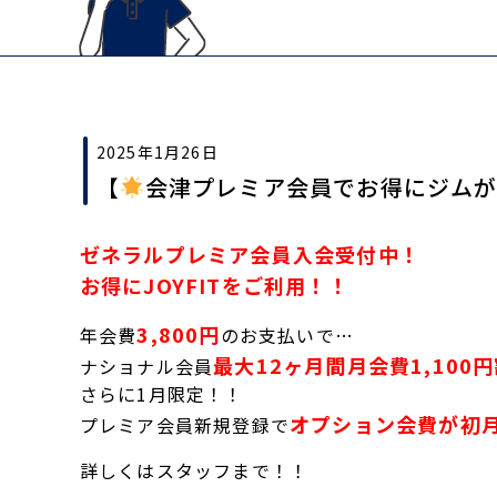
2025年1月26日
【
会津プレミア会員でお得にジムが
ゼネラルプレミア会員入会受付中！
お得にJOYFITをご利用！！
3,800円
年会費
のお支払いで…
最大12ヶ月間月会費1,100
ナショナル会員
さらに1月限定！！
オプション会費が初
プレミア会員新規登録で
詳しくはスタッフまで！！