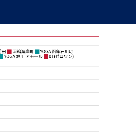
前田
函館海岸町
YOGA 函館石川町
YOGA 旭川 アモール
01(ゼロワン)