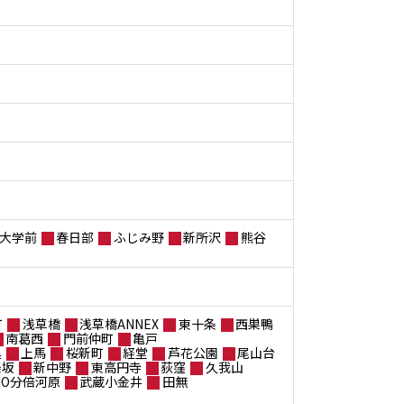
大学前
春日部
ふじみ野
新所沢
熊谷
町
浅草橋
浅草橋ANNEX
東十条
西巣鴨
南葛西
門前仲町
亀戸
黒
上馬
桜新町
経堂
芦花公園
尾山台
楽坂
新中野
東高円寺
荻窪
久我山
ANO分倍河原
武蔵小金井
田無