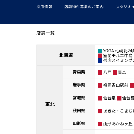
採用情報
店舗物件募集のご案内
スタジオ
店舗一覧
YOGA 札幌北24
北海道
室蘭モルエ中島
帯広スイミング
青森県
八戸
青森
岩手県
盛岡青山駅前
宮城県
仙台泉
仙台
東北
秋田県
あきた・こまち
山形県
山形あかねヶ丘