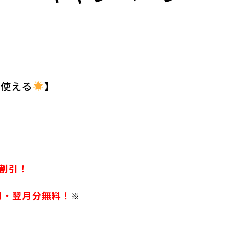
使える
】
円割引！
月・翌月分無料！
※