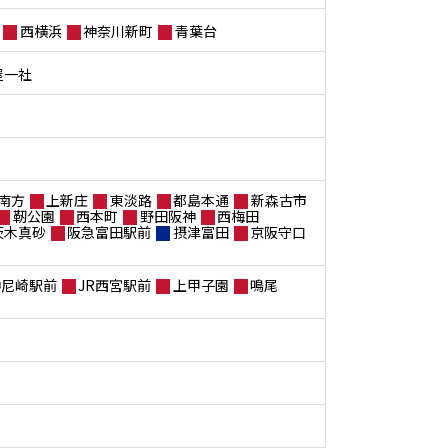
西横浜
神奈川新町
青葉台
屋一社
南方
上新庄
東淡路
都島本通
新森古市
靭公園
西本町
野田阪神
西梅田
茨木真砂
阪急富田駅前
摂津富田
京阪守口
神尼崎駅前
JR西宮駅前
上甲子園
鳴尾