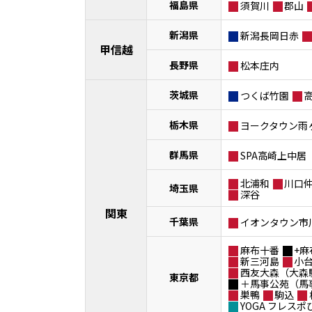
福島県
須賀川
郡山
新潟県
新潟長岡日赤
甲信越
長野県
松本庄内
茨城県
つくば竹園
栃木県
ヨークタウン雨
群馬県
SPA高崎上中居
北浦和
川口
埼玉県
深谷
関東
千葉県
イオンタウン市
麻布十番
+麻
新三河島
小
西友大森（大森
東京都
＋馬事公苑（馬
巣鴨
駒込
YOGA フレス