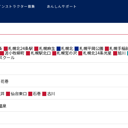
インストラクター募集
あんしんサポート
条
札幌北24条駅
札幌麻生
札幌北
札幌平岡公園
札幌手稲
苫小牧柳町
札幌駅北口
札幌宮の沢
札幌北14条光星
旭川
スクール
花巻
荒井
仙台東口
石巻
古川
温泉