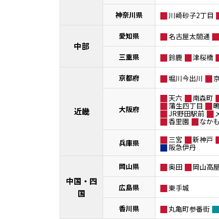
神奈川県
川崎砂子2丁目
愛知県
名古屋太閤通
中部
三重県
鈴鹿
津桜橋
京都府
堀川今出川
天六
南森町
蒲生四丁目
大阪府
近畿
JR野田駅前
香里園
なか
三宮
新神戸
兵庫県
阪急伊丹
岡山県
奥田
岡山高
中国・四
広島県
東手城
国
香川県
丸亀町参番街