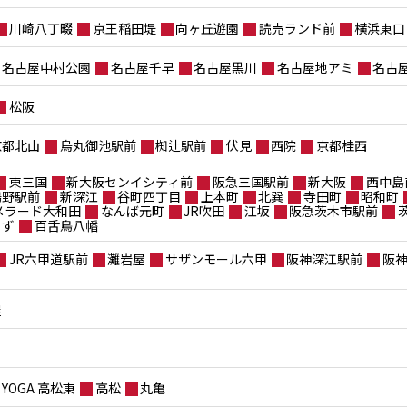
川崎八丁畷
京王稲田堤
向ヶ丘遊園
読売ランド前
横浜東口
名古屋中村公園
名古屋千早
名古屋黒川
名古屋地アミ
名古
松阪
京都北山
烏丸御池駅前
椥辻駅前
伏見
西院
京都桂西
東三国
新大阪センイシティ前
阪急三国駅前
新大阪
西中島
鴫野駅前
新深江
谷町四丁目
上本町
北巽
寺田町
昭和町
メラード大和田
なんば元町
JR吹田
江坂
阪急茨木市駅前
もず
百舌鳥八幡
JR六甲道駅前
灘岩屋
サザンモール六甲
阪神深江駅前
阪
屋
YOGA 高松東
高松
丸亀