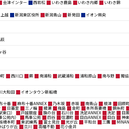
会津インター
西若松
いわき鹿島
いわき内郷
いわき錦
上越
新潟東区役所
新潟青山
新発田
イオン県央
高萩
ヶ谷
仲町
西川口
蕨
南浦和
武蔵浦和
浦和原山
南与野
獨協
川大和田
イオンタウン新船橋
布十番
麻布十番ANNEX
乃木坂
赤坂
南青山
根津
田原
台
日暮里
三ノ輪
綾瀬
梅島
金町
本所吾妻橋
錦糸町
駅東口）
戸越銀座
旗の台
石川台
洗足ANNEX
洗足
目
事公苑内）
馬事公苑
四谷
信濃町
目白ANNEX
目白
神
板橋本町
東武練馬
富士見台
光が丘
平和台
三鷹
MIN
ポひばりが丘
立川
高幡不動
花小金井