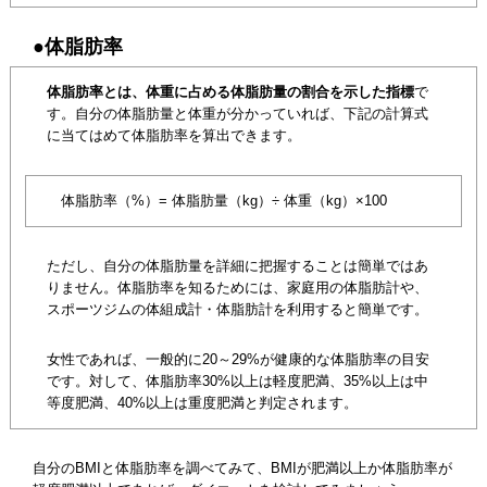
●体脂肪率
体脂肪率とは、体重に占める体脂肪量の割合を示した指標
で
す。自分の体脂肪量と体重が分かっていれば、下記の計算式
に当てはめて体脂肪率を算出できます。
体脂肪率（%）= 体脂肪量（kg）÷ 体重（kg）×100
ただし、自分の体脂肪量を詳細に把握することは簡単ではあ
りません。体脂肪率を知るためには、家庭用の体脂肪計や、
スポーツジムの体組成計・体脂肪計を利用すると簡単です。
女性であれば、一般的に20～29%が健康的な体脂肪率の目安
です。対して、体脂肪率30%以上は軽度肥満、35%以上は中
等度肥満、40%以上は重度肥満と判定されます。
自分のBMIと体脂肪率を調べてみて、BMIが肥満以上か体脂肪率が