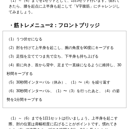
（1）～（4）までを1セットとして、1日3セット行います。慣れて
きたら、腰を起点に上半身も起こして「V字腹筋」にチャレンジし
てみましょう。
・筋トレメニュー2：フロントブリッジ
（1）うつ伏せになる
（2）肘を付けて上半身を起こし、腕の角度を90度にキープする
（3）足指を立ててつま先で立ち、下半身も持ち上げる
（4）前に向き、首から背中、足まで一直線になるように維持し、30
秒間キープする
（5）30秒間インターバル（休み）、（1）〜（4）を繰り返す
（6）30秒間インターバル、（1）〜（3）を行ったあと、（4）の姿
勢を1分間キープする
（1）～（6）までを1日1セットは行いましょう。上半身を起こす
際、肘の位置は肩幅程度に広げることがポイントです。慣れてき