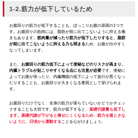
1-2.筋力が低下しているため
お腹回りの筋力が低下することも、ぽっこりお腹の原因の1つで
す。お腹回りの筋肉には、脂肪が前に出てこないように抑える働
きもあります。
筋肉量が減ったり筋力が低下したりすると、脂肪
が前に出てこないように抑える力も弱まる
ため、お腹が出やすく
なってしまいます。
また、
お腹回りの筋力低下によって便秘などのリスクが高まり、
内臓トラブルが起こりやすくなる点にも注意が必要
です。便秘に
よってお腹が張ったり、内臓機能の低下によって血行が悪くなっ
たりすることも、お腹回りが大きくなる要因として挙げられま
す。
お腹回りだけでなく、全身の筋力が落ちていないかどうかチェッ
クすることも大切です。筋力が低下すると、
基礎代謝量も低下し
ます。基礎代謝が下がると痩せにくくなるため、筋力を落とさな
いように、日頃から運動する
ことを心がけましょう。