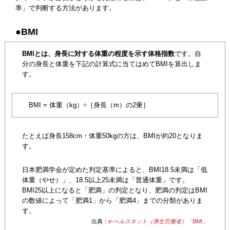
率」で判断する方法があります。
●BMI
BMIとは、身長に対する体重の程度を示す体格指数
です。自
分の身長と体重を下記の計算式に当てはめてBMIを算出しま
す。
BMI = 体重（kg）÷［身長（m）の2乗］
たとえば身長158cm・体重50kgの方は、BMIが約20となりま
す。
日本肥満学会が定めた判定基準によると、BMI18.5未満は「低
体重（やせ）」、18.5以上25未満は「普通体重」です。
BMI25以上になると「肥満」の判定となり、肥満の判定はBMI
の数値によって「肥満1」から「肥満4」までの分類がありま
す。
出典：
e-ヘルスネット（厚生労働省）「BMI」