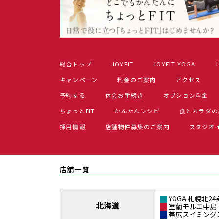
総合トップ
JOYFIT
JOYFIT YOGA
J
キャンペーン
料金のご案内
アクセス
予約する
休会お手続き
オプション料金
ちょっとFIT
かんたんレシピ
食とカラダの
採用情報
店舗物件募集のご案内
スタジオ
店舗一覧
YOGA 札幌北24
北海道
室蘭モルエ中島
帯広スイミング