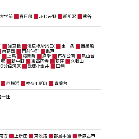
大学前
春日部
ふじみ野
新所沢
熊谷
町
浅草橋
浅草橋ANNEX
東十条
西巣鴨
南葛西
門前仲町
亀戸
黒
上馬
桜新町
経堂
芦花公園
尾山台
楽坂
新中野
東高円寺
荻窪
久我山
ANO分倍河原
武蔵小金井
田無
西横浜
神奈川新町
青葉台
屋一社
南方
上新庄
東淡路
都島本通
新森古市