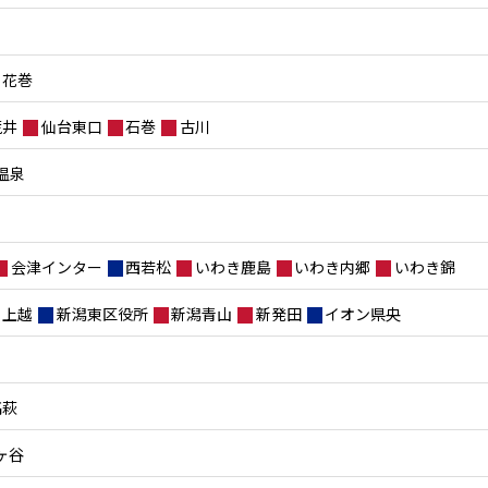
花巻
荒井
仙台東口
石巻
古川
温泉
会津インター
西若松
いわき鹿島
いわき内郷
いわき錦
上越
新潟東区役所
新潟青山
新発田
イオン県央
高萩
ヶ谷