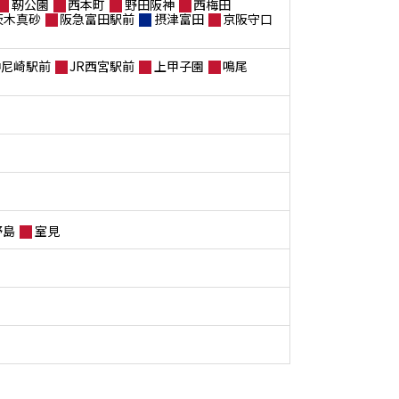
靭公園
西本町
野田阪神
西梅田
茨木真砂
阪急富田駅前
摂津富田
京阪守口
神尼崎駅前
JR西宮駅前
上甲子園
鳴尾
野島
室見