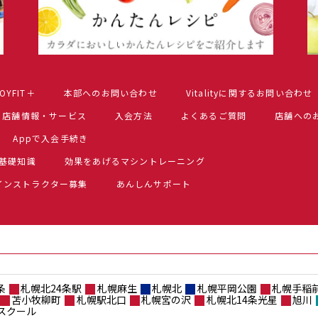
OYFIT＋
本部へのお問い合わせ
Vitalityに関するお問い合わせ
店舗情報・サービス
入会方法
よくあるご質問
店舗への
Appで入会手続き
基礎知識
効果をあげるマシントレーニング
インストラクター募集
あんしんサポート
条
札幌北24条駅
札幌麻生
札幌北
札幌平岡公園
札幌手稲
苫小牧柳町
札幌駅北口
札幌宮の沢
札幌北14条光星
旭川
スクール