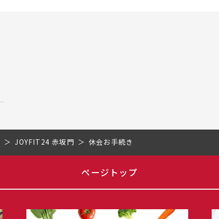
県
JOYFIT24 赤坂門
休会お手続き
ページトップ