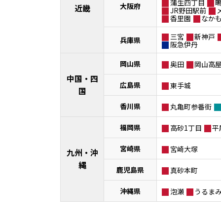
蒲生四丁目
大阪府
近畿
JR野田駅前
香里園
なか
三宮
新神戸
兵庫県
阪急伊丹
岡山県
奥田
岡山高
中国・四
広島県
東手城
国
香川県
丸亀町参番街
福岡県
高砂1丁目
平
宮崎県
宮崎大塚
九州・沖
縄
鹿児島県
真砂本町
沖縄県
泡瀬
うるま