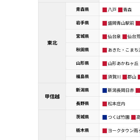
青森県
八戸
青森
岩手県
盛岡青山駅前
宮城県
仙台泉
仙台
東北
秋田県
あきた・こまち
山形県
山形あかねヶ丘
福島県
須賀川
郡山
新潟県
新潟長岡日赤
甲信越
長野県
松本庄内
茨城県
つくば竹園
栃木県
ヨークタウン雨