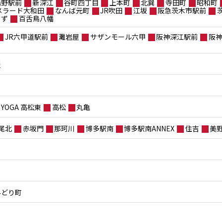
鴫野駅前
新深江
谷町四丁目
上本町
北巽
寺田町
昭和町
メラード大和田
なんば元町
JR吹田
江坂
阪急茨木市駅前
もず
百舌鳥八幡
JR六甲道駅前
灘岩屋
サザンモール六甲
阪神深江駅前
阪
屋
YOGA 高松東
高松
丸亀
尾北
赤坂門
那珂川
博多駅南
博多駅南ANNEX
住吉
美
みどり町