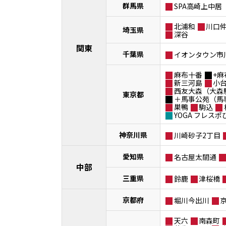
群馬県
SPA高崎上中居
北浦和
川口
埼玉県
深谷
関東
千葉県
イオンタウン市
麻布十番
+麻
新三河島
小
西友大森（大森
東京都
＋馬事公苑（馬
巣鴨
駒込
YOGA フレス
神奈川県
川崎砂子2丁目
愛知県
名古屋太閤通
中部
三重県
鈴鹿
津桜橋
京都府
堀川今出川
天六
南森町