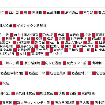
仲町
西川口
蕨
南浦和
武蔵浦和
浦和原山
南与野
獨協
川大和田
イオンタウン新船橋
布十番
麻布十番ANNEX
乃木坂
赤坂
南青山
根津
田原
台
日暮里
三ノ輪
綾瀬
梅島
金町
本所吾妻橋
錦糸町
駅東口）
戸越銀座
旗の台
石川台
洗足ANNEX
洗足
目
事公苑内）
馬事公苑
四谷
信濃町
目白
目白ANNEX
神
板橋本町
東武練馬
富士見台
光が丘
平和台
三鷹
MIN
ポひばりが丘
立川
高幡不動
花小金井
川崎八丁畷
京王稲田堤
向ヶ丘遊園
読売ランド前
横浜東口
名古屋中村公園
名古屋千早
名古屋黒川
名古屋地アミ
名古
松阪
京都北山
烏丸御池駅前
椥辻駅前
伏見
西院
京都桂西
東三国
新大阪センイシティ前
阪急三国駅前
新大阪
西中島