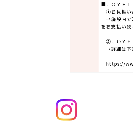
■ＪＯＹＦＩ
①お見舞い
→施設内で万
をお支払い致
②ＪＯＹＦＩ
→詳細は下
https://www