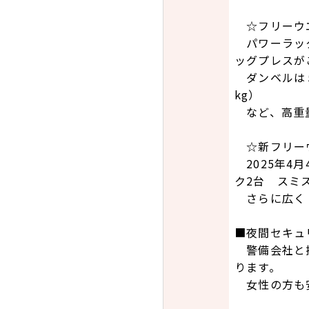
☆フリーウ
パワーラック
ッグプレスが
ダンベルは５
kg）
など、高重量
☆新フリー
2025年4
ク2台 スミ
さらに広く
■夜間セキュ
警備会社と提
ります。
女性の方も