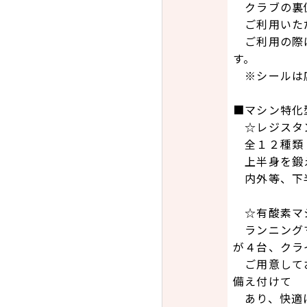
クラブの裏側
ご利用いただ
ご利用の際は
す。
※シールは店
■マシン特化
☆レジスタ
全１２種類！
上半身を鍛え
内外等、下半
☆有酸素マ
ランニングマ
が４台、クラ
ご用意してお
備え付けて
あり、快適に