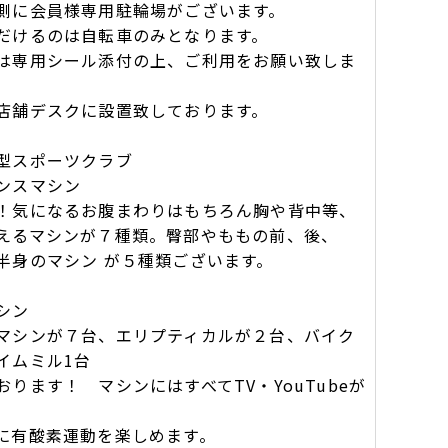
に会員様専用駐輪場がございます。
けるのは自転車のみとなります。
専用シール添付の上、ご利用をお願い致しま
舗デスクに設置致しております。
型スポーツクラブ
ンスマシン
気になるお腹まわりはもちろん胸や背中等、
るマシンが７種類。臀部やももの前、後、
身のマシン が５種類ございます。
シン
シンが７台、エリプティカルが２台、バイク
イムミル1台
ります！ マシンにはすべてTV・YouTubeが
有酸素運動を楽しめます。