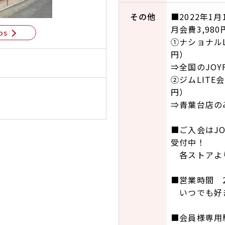
その他
■2022年1
月会費3,9
ps
①ナショナルL
円）
⇒全国のJO
②ジムLITE
円）
⇒青葉台店の
■ご入会はJ
受付中！
各ストアより
■営業時間 
いつでも好き
■会員様専用