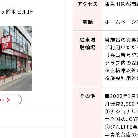
アクセス
東急田園都市
5 鈴木ビル1F
電話
ホームページ
駐車場
当施設の真裏
駐輪場
ご利用いただ
（会員番号記
クラブ内の受
※自転車以外
※施設利用外
その他
■2022年1
ps
月会費3,9
①ナショナルL
⇒全国のJO
②ジムLITE
⇒青葉台店の