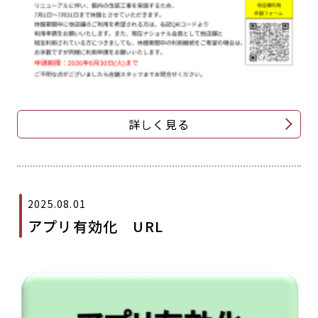
詳しく見る
2025.08.01
アプリ有効化 URL