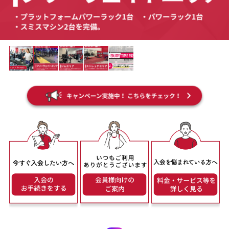
キャンペーン
料金のご案内
JOYFIT24
JOYFIT YOGA
アクセス
店舗情報・サービス
JOYFIT+
店舗を探す
見学・体験
入会方法
よくあるご質問
店舗へのお問い合わせ