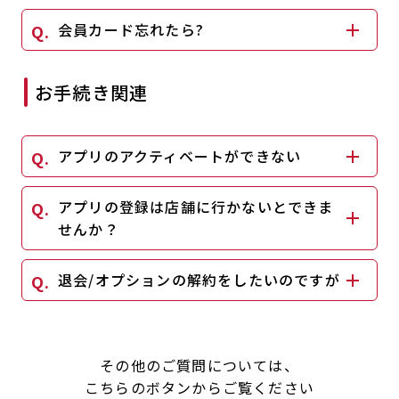
キャンペーン
料金のご案内
会員カード忘れたら?
JOYFIT24
JOYFIT YOGA
アクセス
店舗情報・サービス
お手続き関連
JOYFIT+
店舗を探す
見学・体験
入会方法
アプリのアクティベートができない
よくあるご質問
店舗へのお問い合わせ
アプリの登録は店舗に行かないとできま
せんか？
退会/オプションの解約をしたいのですが
その他のご質問については、
こちらのボタンからご覧ください