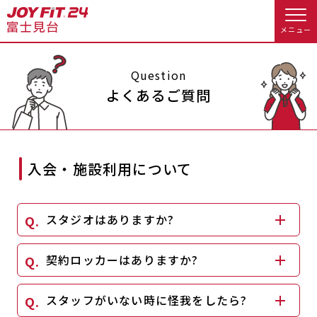
メニュー
店舗トップ
Question
よくあるご質問
会員様向けのご案内
会員の方へトップ
入会・施設利用について
入会のお手続きをする
会員様へのお知らせ
休会お手続き
スタジオはありますか?
入会するトップ
オプション料金
アクセス
料金・サービス等詳しく見る
契約ロッカーはありますか?
Appで入会手続き
店舗情報・サービス
よくあるご質問
入会を悩まれている方へトップ
スタッフがいない時に怪我をしたら?
店舗へのお問い合わせ
JOYFIT総合トップ
JOYFIT