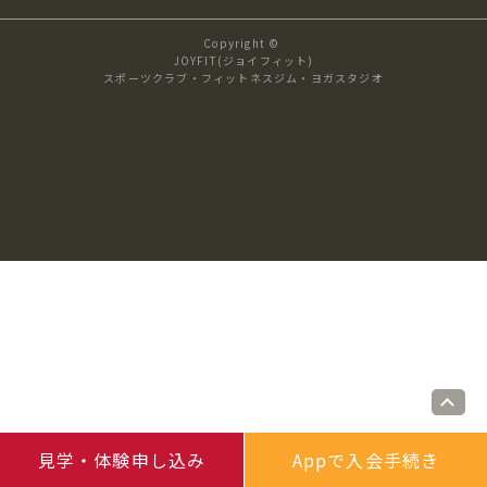
キャンペーン
料金のご案内
Copyright ©
JOYFIT24
JOYFIT YOGA
JOYFIT(ジョイフィット)
スポーツクラブ・フィットネスジム・ヨガスタジオ
アクセス
店舗情報・サービス
JOYFIT+
店舗を探す
見学・体験
入会方法
よくあるご質問
店舗へのお問い合わせ
見学・体験申し込み
Appで入会手続き