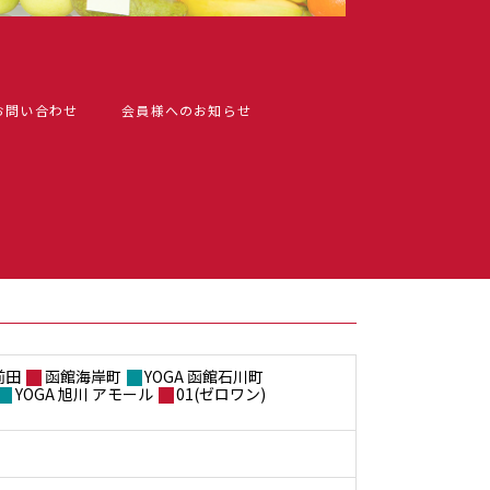
お問い合わせ
会員様へのお知らせ
前田
函館海岸町
YOGA 函館石川町
YOGA 旭川 アモール
01(ゼロワン)