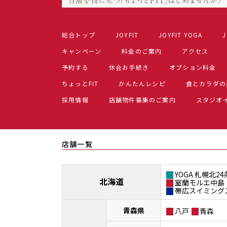
総合トップ
JOYFIT
JOYFIT YOGA
J
キャンペーン
料金のご案内
アクセス
予約する
休会お手続き
オプション料金
ちょっとFIT
かんたんレシピ
食とカラダの
採用情報
店舗物件募集のご案内
スタジオ
店舗一覧
YOGA 札幌北24
北海道
室蘭モルエ中島
帯広スイミング
青森県
八戸
青森