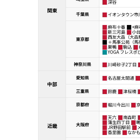
深谷
関東
千葉県
イオンタウン市
麻布十番
+麻
新三河島
小
西友大森（大森
東京都
＋馬事公苑（馬
巣鴨
駒込
YOGA フレス
神奈川県
川崎砂子2丁目
愛知県
名古屋太閤通
中部
三重県
鈴鹿
津桜橋
京都府
堀川今出川
天六
南森町
蒲生四丁目
大阪府
近畿
JR野田駅前
香里園
なか