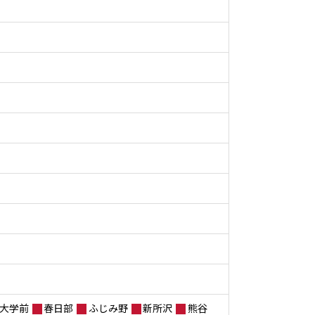
大学前
春日部
ふじみ野
新所沢
熊谷