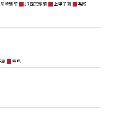
神尼崎駅前
JR西宮駅前
上甲子園
鳴尾
野島
室見