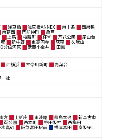
町
浅草橋
浅草橋ANNEX
東十条
西巣鴨
南葛西
門前仲町
亀戸
黒
上馬
桜新町
経堂
芦花公園
尾山台
楽坂
新中野
東高円寺
荻窪
久我山
ANO分倍河原
武蔵小金井
田無
西横浜
神奈川新町
青葉台
屋一社
南方
上新庄
東淡路
都島本通
新森古市
靭公園
西本町
野田阪神
西梅田
茨木真砂
阪急富田駅前
摂津富田
京阪守口