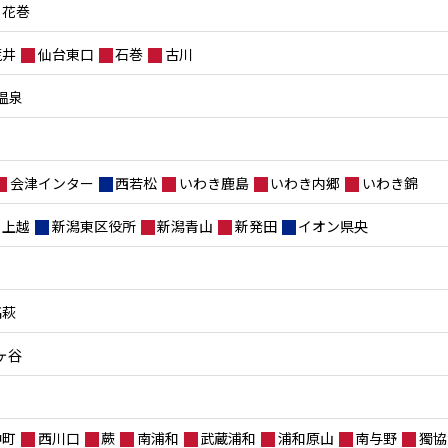
花巻
荒井
仙台東口
石巻
古川
温泉
会津インター
西若松
いわき鹿島
いわき内郷
いわき錦
上越
新潟東区役所
新潟青山
新発田
イオン県央
高萩
ヶ谷
仲町
西川口
蕨
南浦和
武蔵浦和
浦和原山
南与野
獨協