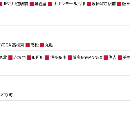
JR六甲道駅前
灘岩屋
サザンモール六甲
阪神深江駅前
阪
屋
YOGA 高松東
高松
丸亀
尾北
赤坂門
那珂川
博多駅南
博多駅南ANNEX
住吉
美
みどり町