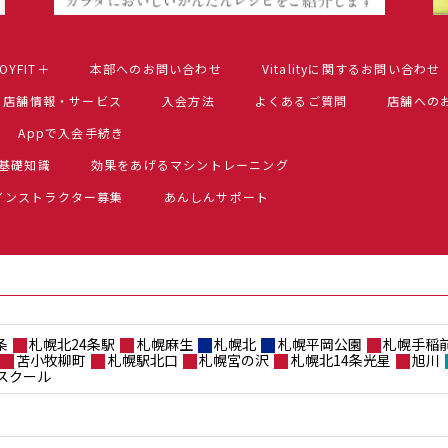
OYFIT＋
本部へのお問い合わせ
Vitalityに関するお問い合わせ
店舗情報・サービス
入会方法
よくあるご質問
店舗への
Appで入会手続き
基礎知識
効果をあげるマシントレーニング
インストラクター募集
あんしんサポート
条
札幌北24条駅
札幌麻生
札幌北
札幌平岡公園
札幌手稲
苫小牧柳町
札幌駅北口
札幌宮の沢
札幌北14条光星
旭川
スクール