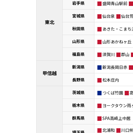
岩手県
盛岡青山駅前
宮城県
仙台泉
仙台
東北
秋田県
あきた・こまち
山形県
山形あかねヶ丘
福島県
須賀川
郡山
新潟県
新潟長岡日赤
甲信越
長野県
松本庄内
茨城県
つくば竹園
栃木県
ヨークタウン雨
群馬県
SPA高崎上中居
北浦和
川口
埼玉県