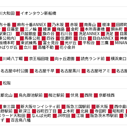
川大和田
イオンタウン新船橋
布十番
麻布十番ANNEX
乃木坂
赤坂
南青山
根津
田原
台
日暮里
三ノ輪
綾瀬
梅島
金町
本所吾妻橋
錦糸町
駅東口）
戸越銀座
旗の台
石川台
洗足ANNEX
洗足
目
事公苑内）
馬事公苑
四谷
信濃町
目白
目白ANNEX
神
板橋本町
東武練馬
富士見台
光が丘
平和台
三鷹
MIN
ポひばりが丘
立川
高幡不動
花小金井
川崎八丁畷
京王稲田堤
向ヶ丘遊園
読売ランド前
横浜東口
名古屋中村公園
名古屋千早
名古屋黒川
名古屋地アミ
名古
松阪
京都北山
烏丸御池駅前
椥辻駅前
伏見
西院
京都桂西
東三国
新大阪センイシティ前
阪急三国駅前
新大阪
西中島
鴫野駅前
新深江
谷町四丁目
上本町
北巽
寺田町
昭和町
メラード大和田
なんば元町
JR吹田
江坂
阪急茨木市駅前
もず
百舌鳥八幡