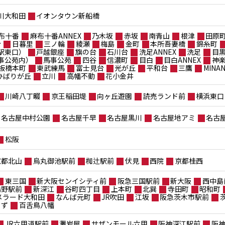
川大和田
イオンタウン新船橋
布十番
麻布十番ANNEX
乃木坂
赤坂
南青山
根津
田原
台
日暮里
三ノ輪
綾瀬
梅島
金町
本所吾妻橋
錦糸町
駅東口）
戸越銀座
旗の台
石川台
洗足ANNEX
洗足
目
事公苑内）
馬事公苑
四谷
信濃町
目白
目白ANNEX
神
板橋本町
東武練馬
富士見台
光が丘
平和台
三鷹
MIN
ポひばりが丘
立川
高幡不動
花小金井
川崎八丁畷
京王稲田堤
向ヶ丘遊園
読売ランド前
横浜東口
名古屋中村公園
名古屋千早
名古屋黒川
名古屋地アミ
名古
松阪
京都北山
烏丸御池駅前
椥辻駅前
伏見
西院
京都桂西
東三国
新大阪センイシティ前
阪急三国駅前
新大阪
西中島
鴫野駅前
新深江
谷町四丁目
上本町
北巽
寺田町
昭和町
メラード大和田
なんば元町
JR吹田
江坂
阪急茨木市駅前
もず
百舌鳥八幡
JR六甲道駅前
灘岩屋
サザンモール六甲
阪神深江駅前
阪