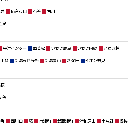
荒井
仙台東口
石巻
古川
温泉
会津インター
西若松
いわき鹿島
いわき内郷
いわき錦
上越
新潟東区役所
新潟青山
新発田
イオン県央
高萩
ヶ谷
仲町
西川口
蕨
南浦和
武蔵浦和
浦和原山
南与野
獨協