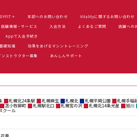
OYFIT＋
本部へのお問い合わせ
Vitalityに関するお問い合わせ
店舗情報・サービス
入会方法
よくあるご質問
店舗への
Appで入会手続き
基礎知識
効果をあげるマシントレーニング
インストラクター募集
あんしんサポート
条
札幌北24条駅
札幌麻生
札幌北
札幌平岡公園
札幌手稲
苫小牧柳町
札幌駅北口
札幌宮の沢
札幌北14条光星
旭川
スクール
花巻