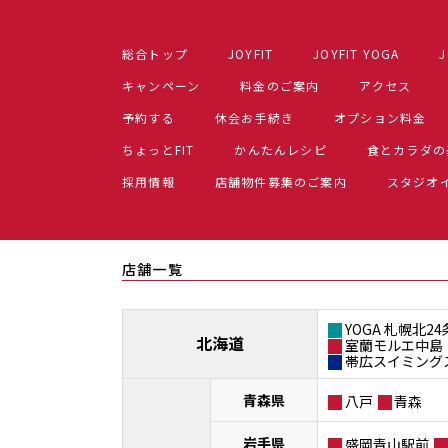
総合トップ
JOYFIT
JOYFIT YOGA
J
キャンペーン
料金のご案内
アクセス
予約する
休会お手続き
オプション料金
ちょっとFIT
かんたんレシピ
食とカラダの
採用情報
店舗物件募集のご案内
スタジオ
店舗一覧
YOGA 札幌北24
北海道
室蘭モルエ中島
帯広スイミング
青森県
八戸
青森
岩手県
盛岡青山駅前