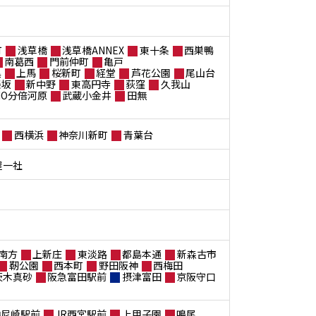
町
浅草橋
浅草橋ANNEX
東十条
西巣鴨
南葛西
門前仲町
亀戸
黒
上馬
桜新町
経堂
芦花公園
尾山台
楽坂
新中野
東高円寺
荻窪
久我山
ANO分倍河原
武蔵小金井
田無
西横浜
神奈川新町
青葉台
屋一社
南方
上新庄
東淡路
都島本通
新森古市
靭公園
西本町
野田阪神
西梅田
茨木真砂
阪急富田駅前
摂津富田
京阪守口
神尼崎駅前
JR西宮駅前
上甲子園
鳴尾