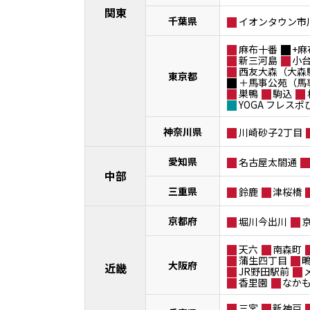
関東
千葉県
イオンタウン市
麻布十番
+麻
新三河島
小
西友大森（大森
東京都
＋馬事公苑（馬
巣鴨
駒込
YOGA フレス
神奈川県
川崎砂子2丁目
愛知県
名古屋太閤通
中部
三重県
鈴鹿
津桜橋
京都府
堀川今出川
天六
南森町
蒲生四丁目
大阪府
近畿
JR野田駅前
香里園
なか
三宮
新神戸