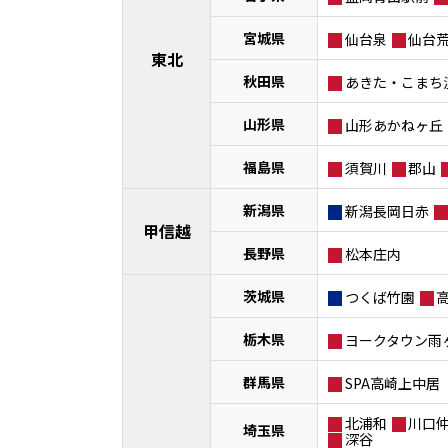
宮城県
仙台泉
仙台
東北
秋田県
あきた・こまち
山形県
山形あかねヶ丘
福島県
須賀川
郡山
新潟県
新潟長岡日赤
甲信越
長野県
松本庄内
茨城県
つくば竹園
栃木県
ヨークタウン雨
群馬県
SPA高崎上中居
北浦和
川口
埼玉県
深谷