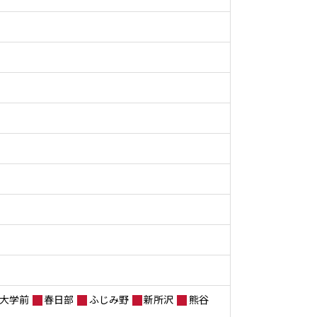
大学前
春日部
ふじみ野
新所沢
熊谷