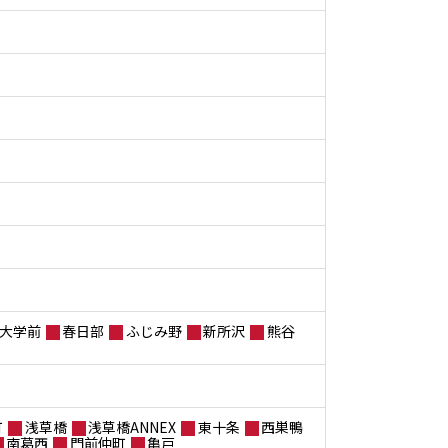
大学前
春日部
ふじみ野
新所沢
熊谷
町
浅草橋
浅草橋ANNEX
東十条
西巣鴨
南葛西
門前仲町
亀戸