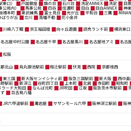
駅東口）
戸越銀座
旗の台
石川台
洗足ANNEX
洗足
目
事公苑内）
馬事公苑
四谷
信濃町
目白
目白ANNEX
神
板橋本町
東武練馬
富士見台
光が丘
平和台
三鷹
MIN
ポひばりが丘
立川
高幡不動
花小金井
川崎八丁畷
京王稲田堤
向ヶ丘遊園
読売ランド前
横浜東口
名古屋中村公園
名古屋千早
名古屋黒川
名古屋地アミ
名古
松阪
京都北山
烏丸御池駅前
椥辻駅前
伏見
西院
京都桂西
東三国
新大阪センイシティ前
阪急三国駅前
新大阪
西中島
鴫野駅前
新深江
谷町四丁目
上本町
北巽
寺田町
昭和町
メラード大和田
なんば元町
JR吹田
江坂
阪急茨木市駅前
もず
百舌鳥八幡
JR六甲道駅前
灘岩屋
サザンモール六甲
阪神深江駅前
阪
屋