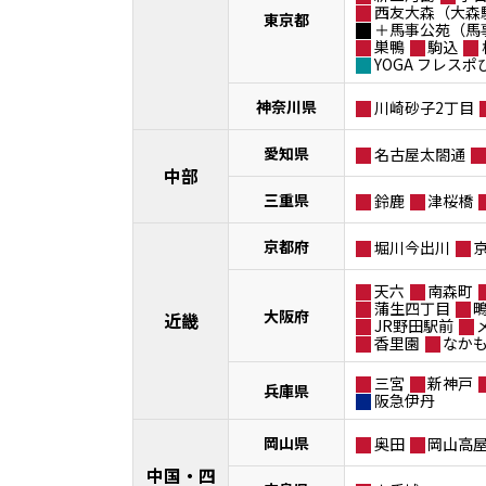
西友大森（大森
東京都
＋馬事公苑（馬
巣鴨
駒込
YOGA フレス
神奈川県
川崎砂子2丁目
愛知県
名古屋太閤通
中部
三重県
鈴鹿
津桜橋
京都府
堀川今出川
天六
南森町
蒲生四丁目
大阪府
近畿
JR野田駅前
香里園
なか
三宮
新神戸
兵庫県
阪急伊丹
岡山県
奥田
岡山高
中国・四