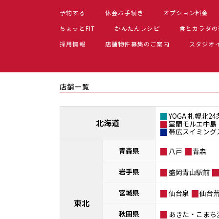
予約する
休会お手続き
オプション料金
ちょっとFIT
かんたんレシピ
食とカラダの
採用情報
店舗物件募集のご案内
スタジオ
店舗一覧
YOGA 札幌北24
北海道
室蘭モルエ中島
帯広スイミング
青森県
八戸
青森
岩手県
盛岡青山駅前
宮城県
仙台泉
仙台
東北
秋田県
あきた・こまち