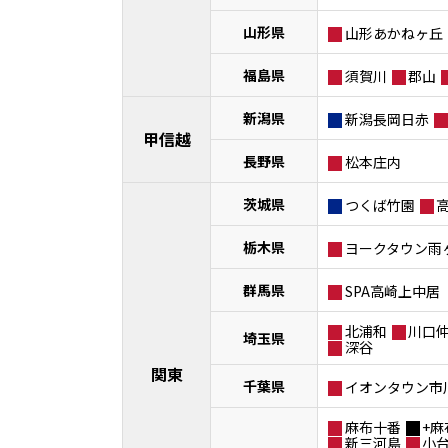
山形県
山形あかねヶ丘
福島県
須賀川
郡山
新潟県
新潟長岡日赤
甲信越
長野県
松本庄内
茨城県
つくば竹園
栃木県
ヨークタウン雨
群馬県
SPA高崎上中居
北浦和
川口
埼玉県
深谷
関東
千葉県
イオンタウン市
麻布十番
+麻
新三河島
小