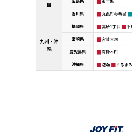
広島県
東手城
国
香川県
丸亀町参番街
福岡県
高砂1丁目
平
宮崎県
宮崎大塚
九州・沖
縄
鹿児島県
真砂本町
沖縄県
泡瀬
うるま