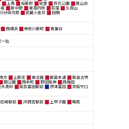
黒
上馬
桜新町
経堂
芦花公園
尾山台
楽坂
新中野
東高円寺
荻窪
久我山
ANO分倍河原
武蔵小金井
田無
西横浜
神奈川新町
青葉台
屋一社
南方
上新庄
東淡路
都島本通
新森古市
靭公園
西本町
野田阪神
西梅田
茨木真砂
阪急富田駅前
摂津富田
京阪守口
神尼崎駅前
JR西宮駅前
上甲子園
鳴尾