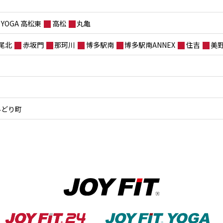
YOGA 高松東
高松
丸亀
尾北
赤坂門
那珂川
博多駅南
博多駅南ANNEX
住吉
美
みどり町