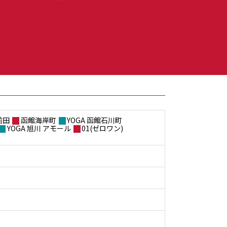
前田
函館海岸町
YOGA 函館石川町
YOGA 旭川 アモール
01(ゼロワン)