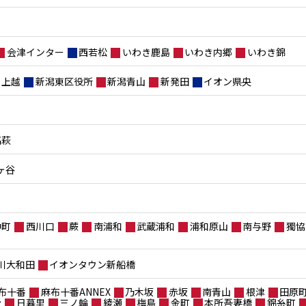
会津インター
西若松
いわき鹿島
いわき内郷
いわき錦
上越
新潟東区役所
新潟青山
新発田
イオン県央
高萩
ヶ谷
仲町
西川口
蕨
南浦和
武蔵浦和
浦和原山
南与野
獨協
川大和田
イオンタウン新船橋
布十番
麻布十番ANNEX
乃木坂
赤坂
南青山
根津
田原
台
日暮里
三ノ輪
綾瀬
梅島
金町
本所吾妻橋
錦糸町