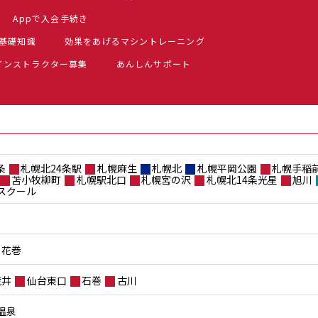
Appで入会手続き
基礎知識
効果をあげるマシントレーニング
インストラクター募集
あんしんサポート
条
札幌北24条駅
札幌麻生
札幌北
札幌平岡公園
札幌手稲
苫小牧柳町
札幌駅北口
札幌宮の沢
札幌北14条光星
旭川
スクール
花巻
荒井
仙台東口
石巻
古川
温泉