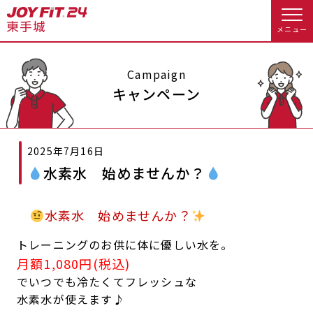
メニュー
店舗トップ
Campaign
キャンペーン
会員様向けのご案内
2025年7月16日
会員の方へトップ
水素水 始めませんか？
入会のお手続きをする
会員様へのお知らせ
スタジオプログラム情報
水素水 始めませんか？
入会するトップ
休会お手続き
オプション料金
トレーニングのお供に体に優しい水を。
料金・サービス等詳しく見る
Appで入会手続き
アクセス
店舗情報・サービス
月額1,080円(税込)
でいつでも冷たくてフレッシュな
入会を悩まれている方へトップ
よくあるご質問
店舗へのお問い合わせ
水素水が使えます♪
JOYFIT総合トップ
JOYFIT