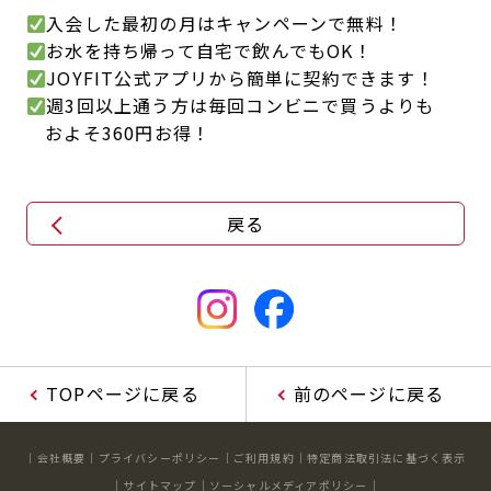
入会した最初の月はキャンペーンで無料！
キャンペーン
料金のご案内
お水を持ち帰って自宅で飲んでもOK！
JOYFIT24
JOYFIT YOGA
JOYFIT公式アプリから簡単に契約できます！
アクセス
店舗情報・サービス
週3回以上通う方は毎回コンビニで買うよりも
JOYFIT+
店舗を探す
およそ360円お得！
見学・体験
スタジオプログラム情報
入会方法
よくあるご質問
戻る
店舗へのお問い合わせ
TOPページに戻る
前のページに戻る
会社概要
プライバシーポリシー
ご利用規約
特定商法取引法に基づく表示
サイトマップ
ソーシャルメディアポリシー