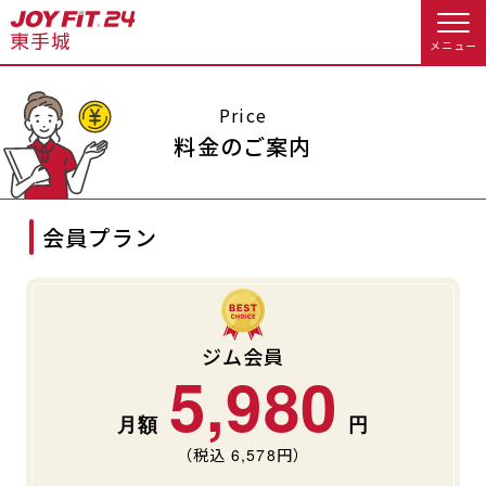
メニュー
店舗トップ
Price
料金のご案内
会員様向けのご案内
会員プラン
会員の方へトップ
入会のお手続きをする
会員様へのお知らせ
スタジオプログラム情報
入会するトップ
休会お手続き
オプション料金
ジム会員
5,980
料金・サービス等詳しく見る
Appで入会手続き
アクセス
店舗情報・サービス
（税込
6,578
円）
入会を悩まれている方へトップ
よくあるご質問
店舗へのお問い合わせ
JOYFIT総合トップ
JOYFIT