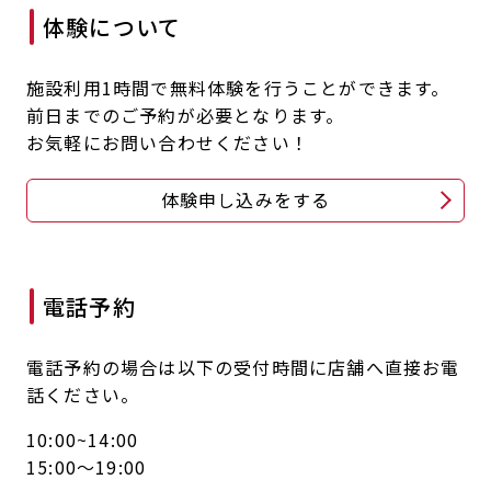
体験について
キャンペーン
料金のご案内
JOYFIT24
JOYFIT YOGA
アクセス
店舗情報・サービス
施設利用1時間で無料体験を行うことができます。
JOYFIT+
店舗を探す
前日までのご予約が必要となります。
見学・体験
スタジオプログラム情報
お気軽にお問い合わせください！
入会方法
よくあるご質問
体験申し込みをする
店舗へのお問い合わせ
電話予約
電話予約の場合は以下の受付時間に店舗へ直接お電
話ください。
10:00~14:00
15:00～19:00