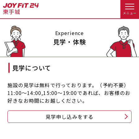
メニュー
店舗トップ
Experience
見学・体験
会員様向けのご案内
見学について
会員の方へトップ
入会のお手続きをする
会員様へのお知らせ
スタジオプログラム情報
施設の見学は無料で行っております。（予約不要）
11:00～14:00,15:00～19:00であれば、お客様のお
入会するトップ
休会お手続き
オプション料金
好きなお時間にお越しください。
料金・サービス等詳しく見る
Appで入会手続き
アクセス
店舗情報・サービス
見学申し込みをする
入会を悩まれている方へトップ
よくあるご質問
店舗へのお問い合わせ
JOYFIT総合トップ
JOYFIT