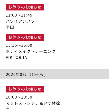
キャンペーン
料金のご案内
お休みのお知らせ
JOYFIT24
JOYFIT YOGA
11:00〜11:45
アクセス
店舗情報・サービス
ハワイアンフラ
JOYFIT+
店舗を探す
半田
見学・体験
スタジオプログラム情報
お休みのお知らせ
入会方法
よくあるご質問
15:15〜16:00
ボディメイクトレーニング
店舗へのお問い合わせ
VIKTORIIA
2026年08月11日(火)
お休みのお知らせ
10:00〜10:30
マットストレッチ＆いす体操