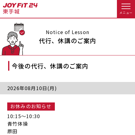
メニュー
店舗トップ
Notice of Lesson
代行、休講のご案内
会員様向けのご案内
今後の代行、休講のご案内
会員の方へトップ
入会のお手続きをする
会員様へのお知らせ
スタジオプログラム情報
2026年08月10日(月)
入会するトップ
休会お手続き
オプション料金
お休みのお知らせ
料金・サービス等詳しく見る
Appで入会手続き
アクセス
店舗情報・サービス
10:15〜10:30
青竹体操
入会を悩まれている方へトップ
よくあるご質問
店舗へのお問い合わせ
原田
JOYFIT総合トップ
JOYFIT