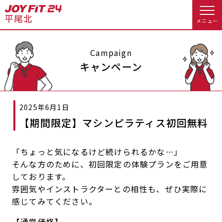
メニュー
店舗トップ
Campaign
キャンペーン
会員様向けのご案内
2025年6月1日
会員の方へトップ
【期間限定】マシンピラティス初回無料
入会のお手続きをする
会員様へのお知らせ
スタジオプログラム情報
「ちょっと気になるけど続けられるかな…」
入会するトップ
予約する
休会お手続き
そんな方のために、初回限定の体験プランをご用意
しております。
料金・サービス等詳しく見る
Appで入会手続き
オプション料金
アクセス
雰囲気やインストラクターとの相性も、ぜひ実際に
感じてみてください。
入会を悩まれている方へトップ
店舗情報・サービス
よくあるご質問
【通常価格】
JOYFIT総合トップ
JOYFIT