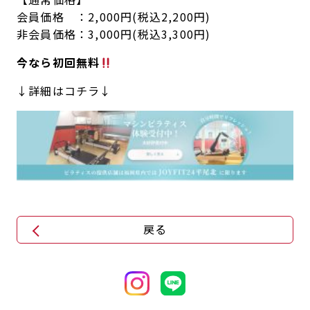
会員価格 ：2,000円(税込2,200円)
キャンペーン
料金のご案内
店舗へのお問い合わせ
非会員価格：3,000円(税込3,300円)
JOYFIT24
JOYFIT YOGA
アクセス
店舗情報・サービス
今なら初回無料
JOYFIT+
店舗を探す
見学・体験
スタジオプログラム情報
↓詳細はコチラ↓
入会方法
よくあるご質問
店舗へのお問い合わせ
戻る