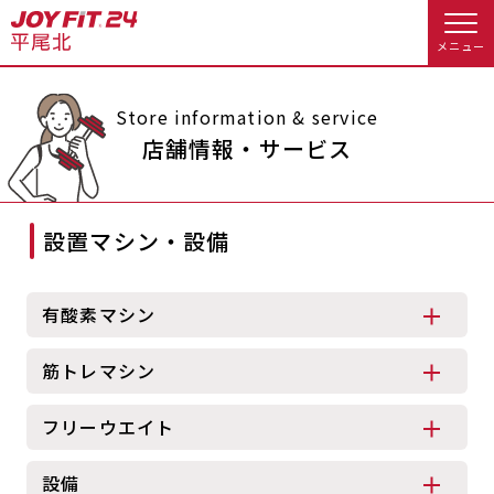
メニュー
店舗トップ
Store information & service
店舗情報・サービス
会員様向けのご案内
設置マシン・設備
会員の方へトップ
入会のお手続きをする
会員様へのお知らせ
スタジオプログラム情報
有酸素マシン
入会するトップ
予約する
休会お手続き
筋トレマシン
料金・サービス等詳しく見る
Appで入会手続き
オプション料金
アクセス
フリーウエイト
入会を悩まれている方へトップ
店舗情報・サービス
よくあるご質問
設備
JOYFIT総合トップ
JOYFIT