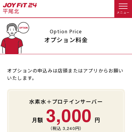
メニュー
店舗トップ
Option Price
オプション料金
会員様向けのご案内
会員の方へトップ
オプションの申込みは店頭またはアプリからお願い
いたします。
入会のお手続きをする
会員様へのお知らせ
スタジオプログラム情報
入会するトップ
予約する
休会お手続き
水素水＋プロテインサーバー
3,000
料金・サービス等詳しく見る
Appで入会手続き
オプション料金
アクセス
入会を悩まれている方へトップ
店舗情報・サービス
よくあるご質問
（税込
3,240
円）
JOYFIT総合トップ
JOYFIT