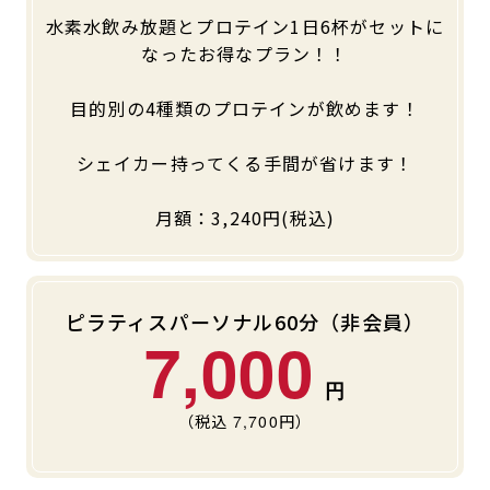
水素水飲み放題とプロテイン1日6杯がセットに
キャンペーン
料金のご案内
店舗へのお問い合わせ
なったお得なプラン！！
JOYFIT24
JOYFIT YOGA
アクセス
店舗情報・サービス
目的別の4種類のプロテインが飲めます！
JOYFIT+
店舗を探す
見学・体験
スタジオプログラム情報
シェイカー持ってくる手間が省けます！
入会方法
よくあるご質問
月額：3,240円(税込)
店舗へのお問い合わせ
ピラティスパーソナル60分（非会員）
7,000
（税込
7,700
円）