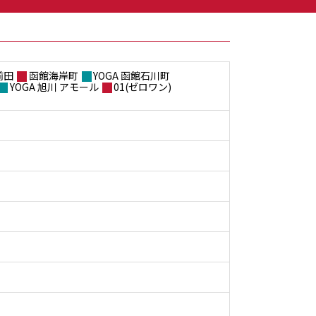
前田
函館海岸町
YOGA 函館石川町
YOGA 旭川 アモール
01(ゼロワン)