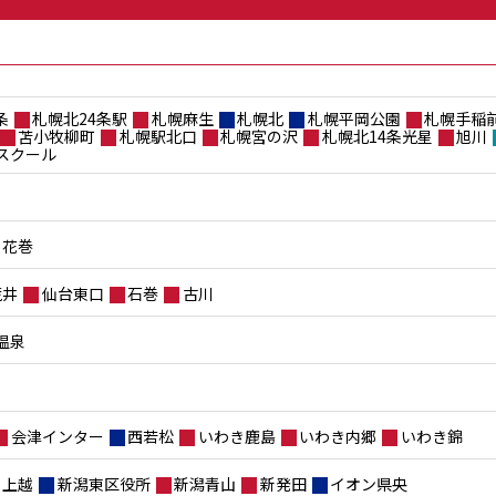
条
札幌北24条駅
札幌麻生
札幌北
札幌平岡公園
札幌手稲
苫小牧柳町
札幌駅北口
札幌宮の沢
札幌北14条光星
旭川
スクール
花巻
荒井
仙台東口
石巻
古川
温泉
会津インター
西若松
いわき鹿島
いわき内郷
いわき錦
上越
新潟東区役所
新潟青山
新発田
イオン県央