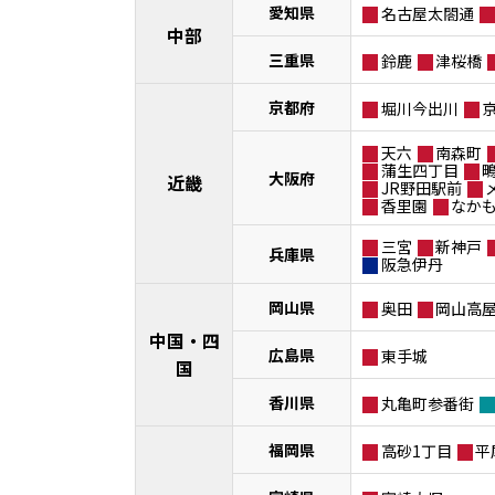
愛知県
名古屋太閤通
中部
三重県
鈴鹿
津桜橋
京都府
堀川今出川
天六
南森町
蒲生四丁目
大阪府
近畿
JR野田駅前
香里園
なか
三宮
新神戸
兵庫県
阪急伊丹
岡山県
奥田
岡山高
中国・四
広島県
東手城
国
香川県
丸亀町参番街
福岡県
高砂1丁目
平