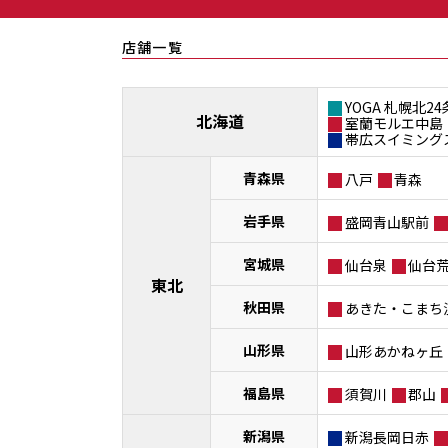
店舗一覧
YOGA 札幌北24
北海道
室蘭モルエ中島
帯広スイミング
青森県
八戸
青森
岩手県
盛岡青山駅前
宮城県
仙台泉
仙台
東北
秋田県
あきた・こまち
山形県
山形あかねヶ丘
福島県
須賀川
郡山
新潟県
新潟長岡日赤