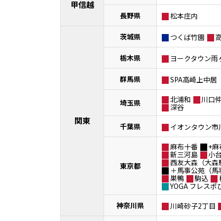
甲信越
長野県
松本庄内
茨城県
つくば竹園
栃木県
ヨークタウン雨
群馬県
SPA高崎上中居
北浦和
川口
埼玉県
深谷
関東
千葉県
イオンタウン市
麻布十番
+麻
新三河島
小
西友大森（大森
東京都
＋馬事公苑（馬
巣鴨
駒込
YOGA フレス
神奈川県
川崎砂子2丁目