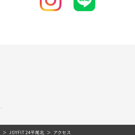
県
JOYFIT24平尾北
アクセス