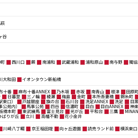
高萩
ヶ谷
仲町
西川口
蕨
南浦和
武蔵浦和
浦和原山
南与野
獨協
川大和田
イオンタウン新船橋
布十番
麻布十番ANNEX
乃木坂
赤坂
南青山
根津
田原
台
日暮里
三ノ輪
綾瀬
梅島
金町
本所吾妻橋
錦糸町
駅東口）
戸越銀座
旗の台
石川台
洗足ANNEX
洗足
目
事公苑内）
馬事公苑
四谷
信濃町
目白
目白ANNEX
神
板橋本町
東武練馬
富士見台
光が丘
平和台
三鷹
MIN
ポひばりが丘
立川
高幡不動
花小金井
川崎八丁畷
京王稲田堤
向ヶ丘遊園
読売ランド前
横浜東口