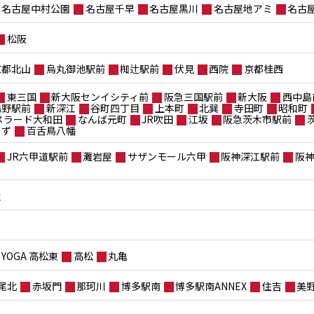
名古屋中村公園
名古屋千早
名古屋黒川
名古屋地アミ
名古
松阪
京都北山
烏丸御池駅前
椥辻駅前
伏見
西院
京都桂西
東三国
新大阪センイシティ前
阪急三国駅前
新大阪
西中島
鴫野駅前
新深江
谷町四丁目
上本町
北巽
寺田町
昭和町
メラード大和田
なんば元町
JR吹田
江坂
阪急茨木市駅前
もず
百舌鳥八幡
JR六甲道駅前
灘岩屋
サザンモール六甲
阪神深江駅前
阪
屋
YOGA 高松東
高松
丸亀
尾北
赤坂門
那珂川
博多駅南
博多駅南ANNEX
住吉
美