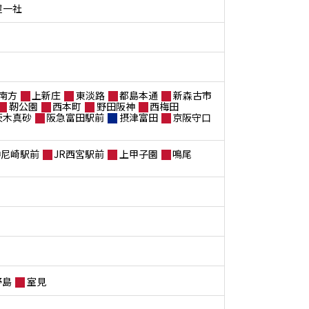
屋一社
南方
上新庄
東淡路
都島本通
新森古市
靭公園
西本町
野田阪神
西梅田
茨木真砂
阪急富田駅前
摂津富田
京阪守口
神尼崎駅前
JR西宮駅前
上甲子園
鳴尾
野島
室見