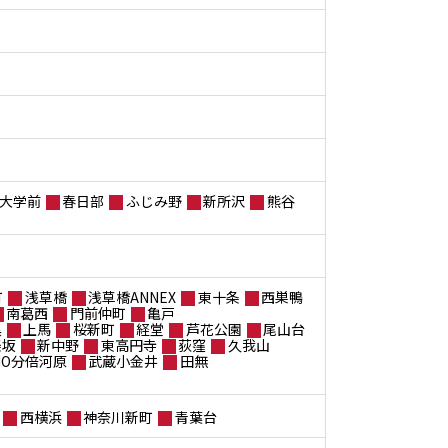
大学前
春日部
ふじみ野
新所沢
熊谷
町
浅草橋
浅草橋ANNEX
東十条
西巣鴨
南葛西
門前仲町
亀戸
黒
上馬
桜新町
経堂
芦花公園
尾山台
楽坂
新中野
東高円寺
荻窪
久我山
ANO分倍河原
武蔵小金井
田無
西横浜
神奈川新町
青葉台