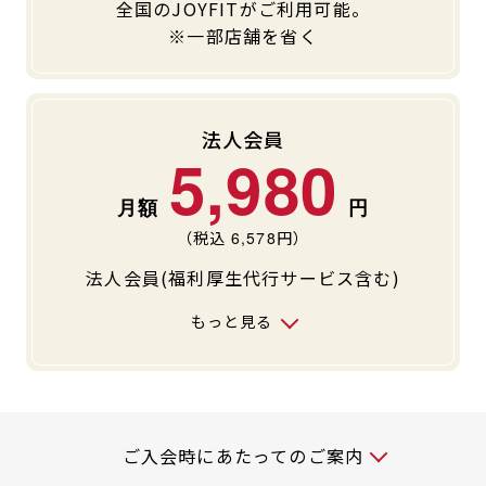
全国のJOYFITがご利用可能。
キャンペーン
料金のご案内
※一部店舗を省く
JOYFIT24
JOYFIT YOGA
アクセス
店舗情報・サービス
JOYFIT+
店舗を探す
法人会員
見学・体験
入会方法
5,980
よくあるご質問
店舗へのお問い合わせ
（税込
6,578
円）
法人会員(福利厚生代行サービス含む)
もっと見る
入会時には以下の料金が必要です
ご入会時にあたってのご案内