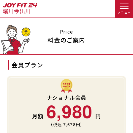
メニュー
店舗トップ
Price
料金のご案内
会員様向けのご案内
会員プラン
会員の方へトップ
入会のお手続きをする
会員様へのお知らせ
予約する
入会するトップ
休会お手続き
オプション料金
ナショナル会員
6,980
料金・サービス等詳しく見る
Appで入会手続き
アクセス
店舗情報・サービス
（税込
7,678
円）
入会を悩まれている方へトップ
よくあるご質問
店舗へのお問い合わせ
JOYFIT総合トップ
JOYFIT