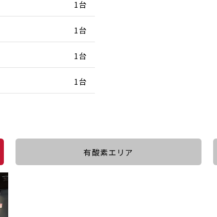
1台
1台
1台
1台
有酸素エリア