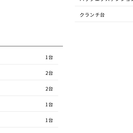
クランチ台
1台
2台
2台
1台
1台