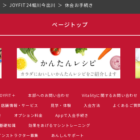
府
JOYFIT24堀川今出川
休会お手続き
ページトップ
OYFIT＋
本部へのお問い合わせ
Vitalityに関するお問い合わせ
店舗情報・サービス
見学・体験
入会方法
よくあるご質
き
オプション料金
Appで入会手続き
基礎知識
効果をあげるマシントレーニング
インストラクター募集
あんしんサポート