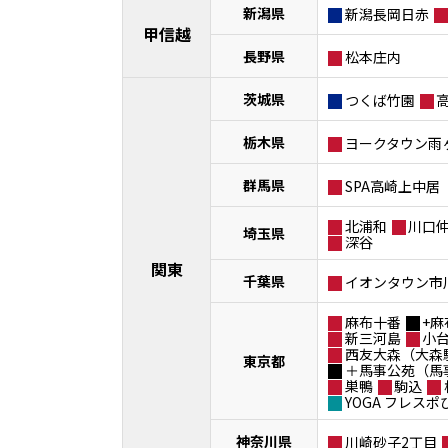
新潟県
新潟長岡日赤
甲信越
長野県
松本庄内
茨城県
つくば竹園
栃木県
ヨークタウン雨
群馬県
SPA高崎上中居
北浦和
川口
埼玉県
深谷
関東
千葉県
イオンタウン市
麻布十番
+麻
新三河島
小
西友大森（大森
東京都
＋馬事公苑（馬
巣鴨
駒込
YOGA フレス
神奈川県
川崎砂子2丁目