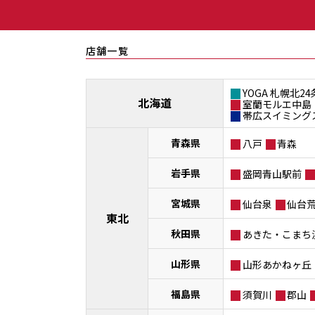
店舗一覧
YOGA 札幌北24
北海道
室蘭モルエ中島
帯広スイミング
青森県
八戸
青森
岩手県
盛岡青山駅前
宮城県
仙台泉
仙台
東北
秋田県
あきた・こまち
山形県
山形あかねヶ丘
福島県
須賀川
郡山