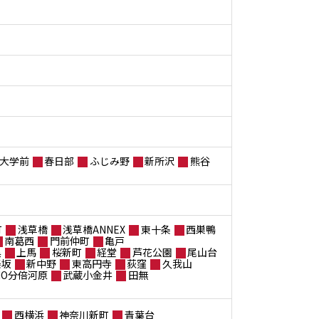
大学前
春日部
ふじみ野
新所沢
熊谷
町
浅草橋
浅草橋ANNEX
東十条
西巣鴨
南葛西
門前仲町
亀戸
黒
上馬
桜新町
経堂
芦花公園
尾山台
楽坂
新中野
東高円寺
荻窪
久我山
ANO分倍河原
武蔵小金井
田無
西横浜
神奈川新町
青葉台