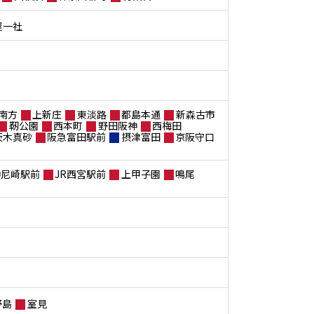
屋一社
南方
上新庄
東淡路
都島本通
新森古市
靭公園
西本町
野田阪神
西梅田
茨木真砂
阪急富田駅前
摂津富田
京阪守口
神尼崎駅前
JR西宮駅前
上甲子園
鳴尾
野島
室見