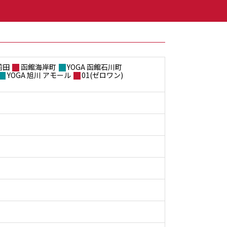
前田
函館海岸町
YOGA 函館石川町
YOGA 旭川 アモール
01(ゼロワン)