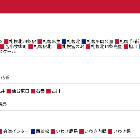
条
札幌北24条駅
札幌麻生
札幌北
札幌平岡公園
札幌手稲
苫小牧柳町
札幌駅北口
札幌宮の沢
札幌北14条光星
旭川
スクール
花巻
荒井
仙台東口
石巻
古川
温泉
会津インター
西若松
いわき鹿島
いわき内郷
いわき錦