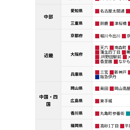
愛知県
名古屋太閤通
中部
三重県
鈴鹿
津桜橋
京都府
堀川今出川
天六
南森町
蒲生四丁目
大阪府
近畿
JR野田駅前
香里園
なか
三宮
新神戸
兵庫県
阪急伊丹
岡山県
奥田
岡山高
中国・四
広島県
東手城
国
香川県
丸亀町参番街
福岡県
高砂1丁目
平