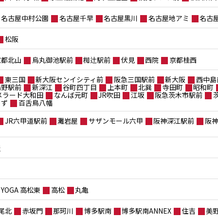
名古屋中村公園
名古屋千早
名古屋黒川
名古屋地アミ
名古
松阪
京都北山
烏丸御池駅前
椥辻駅前
伏見
西院
京都桂西
東三国
新大阪センイシティ前
阪急三国駅前
新大阪
西中島
鴫野駅前
新深江
谷町四丁目
上本町
北巽
寺田町
昭和町
メラード大和田
なんば元町
JR吹田
江坂
阪急茨木市駅前
もず
百舌鳥八幡
JR六甲道駅前
灘岩屋
サザンモール六甲
阪神深江駅前
阪
屋
YOGA 高松東
高松
丸亀
尾北
赤坂門
那珂川
博多駅南
博多駅南ANNEX
住吉
美