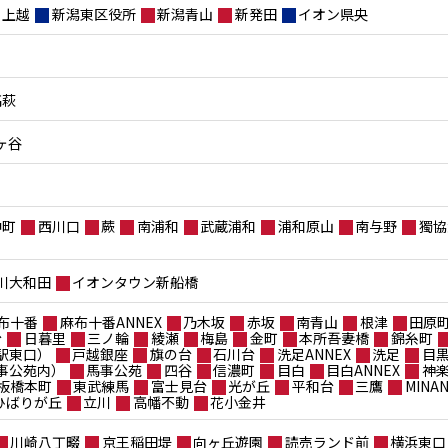
上越
新潟東区役所
新潟青山
新発田
イオン県央
高萩
ヶ谷
仲町
西川口
蕨
南浦和
武蔵浦和
浦和原山
南与野
獨協
川大和田
イオンタウン新船橋
布十番
麻布十番ANNEX
乃木坂
赤坂
南青山
根津
田原
台
日暮里
三ノ輪
綾瀬
梅島
金町
本所吾妻橋
錦糸町
駅東口）
戸越銀座
旗の台
石川台
洗足ANNEX
洗足
目
事公苑内）
馬事公苑
四谷
信濃町
目白
目白ANNEX
神
板橋本町
東武練馬
富士見台
光が丘
平和台
三鷹
MIN
ポひばりが丘
立川
高幡不動
花小金井
川崎八丁畷
京王稲田堤
向ヶ丘遊園
読売ランド前
横浜東口